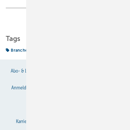
Teilen
Link kopieren
Tags
Branche
Chance
Abo- & Leserservice
AGB
Alle Inhalte chronologisch
Anmelden
Anmeldung & Registrierung
Datenschutz
E-Paper
Gentner Verlag
Impressum
Karriere bei Gentner
KältenKlub
KK abonnieren