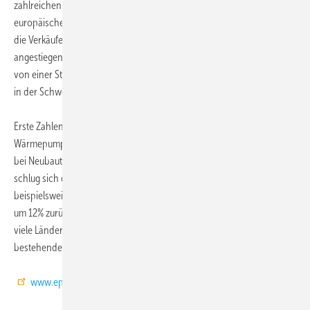
zahlreichen Mitgliedsstaaten eingesetzt. Aus Statistiken des
europäischen Wärmepumpenverbands EHPA geht z.B. hervor, dass
die Verkäufe in Frankreich zwischen 2007 und 2008 um 127%
angestiegen sind, das ist dreimal so viel wie in Deutschland, gefolgt
von einer Steigerung um 37% in Schweden, 30% in Finnland und 27%
in der Schweiz und in Österreich.
Erste Zahlen aus 2009 zeigen, dass die Wirtschaftskrise auch am
Wärmepumpensektor nicht spurlos vorüber ging, da die Aktivitäten
bei Neubauten, aber auch bei Renovierungen stark zurückgingen. Das
schlug sich direkt im Wärmepumpenmarkt wieder, so dass
beispielsweise in Frankreich und Deutschland die Zahlen um 20% bzw.
um 12% zurückgingen. Die Prognosen für 2010 sind aber positiv, da
viele Länder neue Fördermaßnahmen auf den Weg bringen und/oder
bestehende Programme fortführen.
www.epeeglobal.org