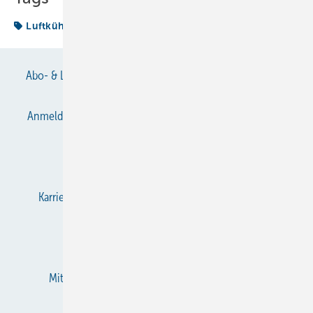
Luftkühler
Wärmeübertrager
Abo- & Leserservice
AGB
Alle Inhalte chronologisch
Anmelden
Anmeldung & Registrierung
Datenschutz
E-Paper
Gentner Verlag
Impressum
Karriere bei Gentner
KältenKlub
KK abonnieren
Team
Mediaservice
Mitgliedschaften und Engagement
Newsletter