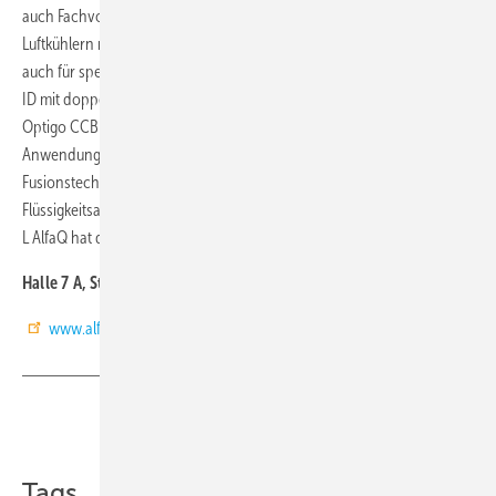
auch Fachvorträge geben. Das jetzt komplette Sortiment an
Luftkühlern mit vielen Kühlerkonfigurationen und Optionen eignet sich
auch für spezifische Anforderungen. Dazu zählen die Modelle Arctigo
ID mit doppeltem Luftaustritt, Arctigo IS mit einseitigem Luftaustritt und
Optigo CCB mit drückenden Ventilatoren. Für Ammoniak-
Anwendungen sind die Plattenwärmeübertrager AlfaNova 200 in
Fusionstechnik und der kassettenverschweißte TK 20 mit U-Rohr und
Flüssigkeitsabscheider vorgesehen. Der Plattenwärmeübertrager AQ 4
L AlfaQ hat die AHRI-Zertifizierung erhalten.
Halle 7 A, Stand 214
www.alfalaval.de
Teilen
Link kopieren
Tags