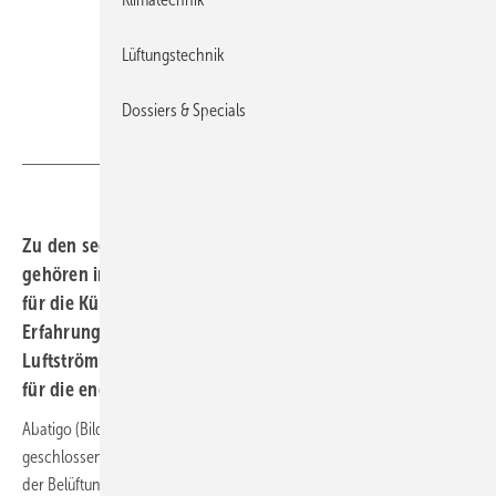
Lüftungstechnik
Dossiers & Specials
Alfa Laval
Zu den sechs neuen Produkten, die Alfa Laval vorstellt,
gehören industrielle Luftkühler sowie Wärmeübertrager
für die Kühlung von Rechenzentren, wobei die
Erfahrungen in den Bereichen freie Kühlung,
Luftströmungsmanagement und Wärmerückgewinnung
für die energieeffizienten Kühllösungen hilfreich sind.
Abatigo (Bild) ist ein adiabatischer Flüssigkeitskühler mit
geschlossener Kammer, Arctigo LSV ein Luftkühler nach dem Konzept
der Belüftung mit niedrigen Drehzahlen. Zu beiden Geräten wird es