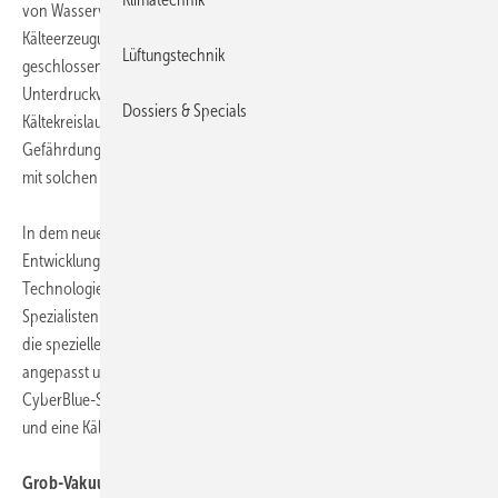
von Wasserverdunstung bildet Stulz CyberBlue den für die
Kälteerzeugung zuständigen Carnot-Kreisprozess vollständig in einem
Lüftungstechnik
geschlossenen Kältekreislauf ab. Durch die Turboverdichtung im
Unterdruckverfahren müssen keine chemischen Kältemittel mehr im
Dossiers & Specials
Kältekreislauf eingesetzt werden. Damit entfallen auch potenzielle
Gefährdungen für Umwelt und Gesundheit, die durch den Umgang
mit solchen Arbeitsstoffen entstehen können.
In dem neuen Kälteerzeugungsverfahren stecken insgesamt 10 Jahre
Entwicklungsarbeit eines deutschen Forschungsteams. In einer
Technologiepartnerschaft mit dem Hamburger Klimatechnik-
Spezialisten Stulz konnte das Verfahren nun in enger Kooperation auf
die speziellen Bedürfnisse der Rechenzentrumsklimatisierung
angepasst und zur Serienreife geführt werden. Geräte der Stulz
CyberBlue-Serie sollen künftig über die neue Technologie verfügen
und eine Kälteleistung von je 45 kW liefern.
Grob-Vakuum erhöht die Betriebssicherheit