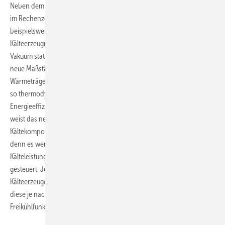
Neben dem Verzicht auf chemische Kältemittel bietet Stulz CyberBlue
im Rechenzentrumsbetrieb eine ganze Reihe weiterer Vorteile. So wird
beispielsweise die Gefahr von Leckagen technisch minimiert, da der
Kälteerzeugungsprozess in einem Rohrleitungssystem mit Grob-
Vakuum stattfindet. Auch in puncto Energieverbrauch setzt CyberBlue
neue Maßstäbe: Das Verfahren macht sich die exzellenten
Wärmeträgereigenschaften von Wasser gezielt zunutze und erreicht
so thermodynamische Wirkungsgrade, die deutlich über der
Energieeffizienz herkömmlicher Lösungen liegen. Darüber hinaus
weist das neue CyberBlue-System durch konsequente Reduktion der
Kältekomponenten insgesamt sehr geringe Übertragungsverluste auf,
denn es werden keine zusätzlichen Pumpen und Ventile benötigt. Die
Kälteleistung wird direkt über teillastgeregelte Verdichterräder
gesteuert. Jede Anlage verfügt dabei über drei modulare
Kälteerzeuger. Um den Energieverbrauch zu optimieren, schalten sich
diese je nach benötigter Klimatisierungsleistung einzeln zu. Auch eine
Freikühlfunktion ist standardmäßig im CyberBlue-System integriert.