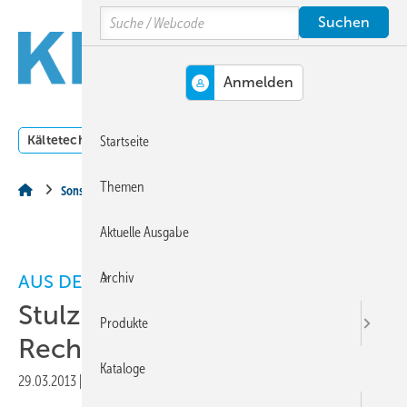
Springe
Springe
Springe
Search
auf
auf
auf
Hauptinhalt
Hauptmenü
SiteSearch
MENÜ
Kältetechnik
Klimatechnik
Lüftungstechnik
Dossi
Startseite
Themen
Sonstiges Thema
Aktuelle Ausgabe
Archiv
AUS DER PRAXIS
Stulz CyberBlue kühlt
Produkte
Rechenzentren mit Wasser
Kataloge
29.03.2013
|
Druckvorschau