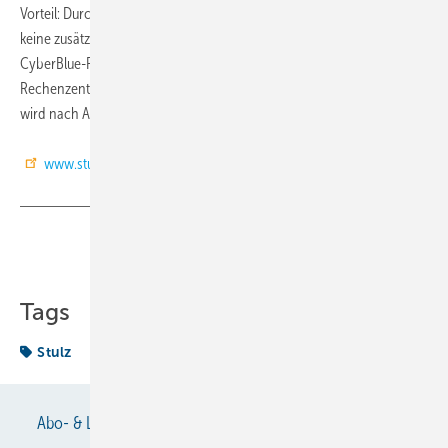
Vorteil: Durch das Funktions- und Konstruktionsprinzip sind hierzu
keine zusätzlichen Bauteile notwendig. Aktuell befinden sich mehrere
CyberBlue-Präzisionsklimasysteme im Live-Einsatz zweier namhafter
Rechenzentrumsdienstleister. Die Verfügbarkeit der neuen Geräte
wird nach Abschluss der Testphase bekannt gegeben.
www.stulz.de
Teilen
Link kopieren
Tags
Stulz
Abo- & Leserservice
AGB
Alle Inhalte chronologisch