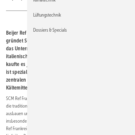
Lüftungstechnik
Dossiers & Specials
Beijer Ref baut seine Sparte Anlagenbau weiter aus und
gründet SCM Ref Frankreich, mit Sitz in Lyon. Nachdem
das Unternehmen bereits im Jahre 2011 51 Prozent des
italienischen Herstellers SCM Frigo übernommen hatte,
kaufte es jetzt die verbleibenden 49 Prozent. SCM Frigo
ist spezialisiert auf die Auslegung und Herstellung von
zentralen Kälteanlagen mit Schwerpunkt auf natürlichen
Kältemitteln, insbesondere auf CO
.
2
SCM Ref Frankreich soll die Sparte Anlagenbau des Unternehmens,
die traditionell in Italien und Schweden angesiedelt ist, weiter
ausbauen und außerdem technische Unterstützung liefern,
insbesondere in Südeuropa. Zunächst sollen sechs Personen bei SCM
Ref Frankreich eingestellt werden, mittelfristig dann elf. Die Verwaltung