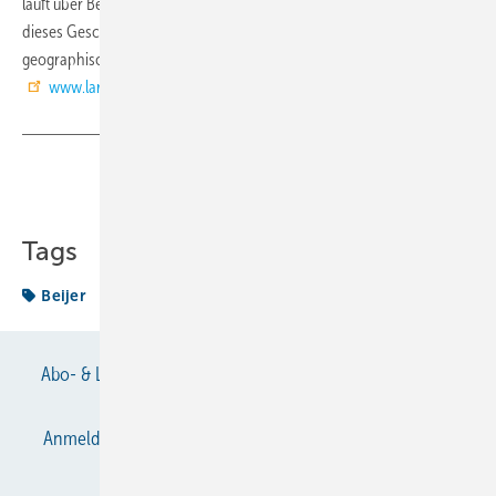
läuft über Beijer Frankreich. Für die Zukunft ist bereits angedacht,
dieses Geschäftsmodell auch auf andere, strategisch wichtige
geographische Zonen auszuweiten.
www.larpf.com
Teilen
Link kopieren
Tags
Beijer
Abo- & Leserservice
AGB
Alle Inhalte chronologisch
Anmelden
Anmeldung & Registrierung
Datenschutz