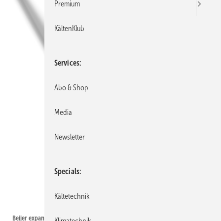
Premium
KältenKlub
Services
Abo & Shop
Media
Newsletter
Specials
Kältetechnik
Thinkstock
Beijer expandiert weiter
Klimatechnik