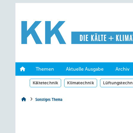
Springe
Springe
Springe
auf
auf
auf
Hauptinhalt
Hauptmenü
SiteSearch
Themen
Aktuelle Ausgabe
Archiv
Kältetechnik
Klimatechnik
Lüftungstechn
Sonstiges Thema