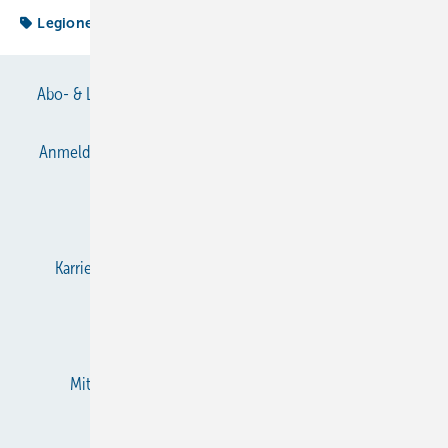
Legionellen
Abo- & Leserservice
AGB
Alle Inhalte chronologisch
Anmelden
Anmeldung & Registrierung
Datenschutz
E-Paper
Gentner Verlag
Impressum
Karriere bei Gentner
KältenKlub
KK abonnieren
Team
Mediaservice
Mitgliedschaften und Engagement
Newsletter
RSS-Feed
Privacy Manager