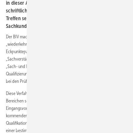
in dieser Angelegenheit im BMU. Dort und in einer
schriftlichen Stellungnahme im Nachgang zu diesem
Treffen setzte sich der BIV für eine sinnvolle
Sachkunderegelung ein.
Der BIV machte deutlich, dass man es hinsichtlich des Passus der
„wiederkehrenden Prüfungen“ entgegen der Formulierung im
Eckpunktepapier für sinnvoll erachte, nicht auf den
„Sachverständigen“, sondern auf den „Sachkundigen“ bzw. auf die
„Sach- und Fachkunde“ sowie auf diesbezügliche
Qualifizierungsmaßnahmen abzustellen und insoweit das Handwerk
bei den Prüfungstätigkeiten mit einzubeziehen.
Diese Verfahrensweise hat sich auch in anderen, vergleichbaren
Bereichen sehr bewährt. Basierend auf bestimmten
Eingangsvoraussetzungen (z.B. Handwerksmeister in einem infrage
kommenden Gewerk) wird durch eine zusätzliche
Qualifikation/Schulung die notwendige Sachkunde für die Ausübung
einer bestimmten Prüfungs-, Wartungs- und Inspektionstätigkeit