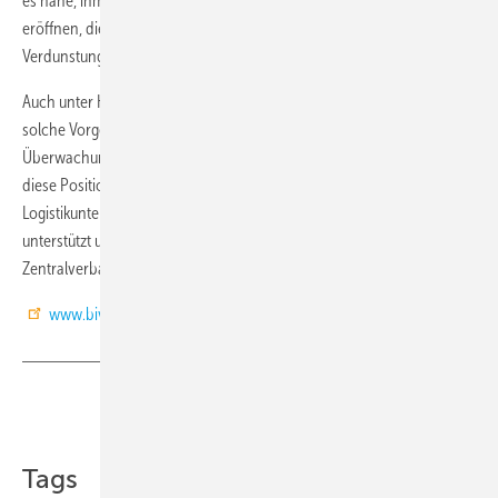
es nahe, ihm hier über den Verordnungsweg auch die Möglichkeit zu
eröffnen, die wiederkehrenden Prüfungen und Inspektionen an
Verdunstungskühlanlagen auszuführen.
Auch unter Kosten- und Synergie-Gesichtspunkten erscheint eine
solche Vorgehensweise in jedem Fall überzeugender, als die
Überwachung durch Sachverständige durchführen zu lassen. Eben
diese Position wird auch vom Verband Deutscher Kühlhäuser &
Logistikunternehmen (VDKL) in deren Stellungnahme ausdrücklich
unterstützt und findet gleichfalls die Zustimmung des
Zentralverbandes Kälte Klima Wärmepumpen (ZVKKW). (RM)
www.biv-kaelte.de
Teilen
Link kopieren
Tags