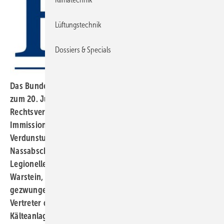
Lüftungstechnik
Dossiers & Specials
Das Bundesumweltministerium (BMU) veröffentlichte
zum 20. Juni 2014 ein „Eckpunktepapier für eine
Rechtsverordnung zur Durchführung des Bundes-
Immissionsschutzgesetzes (Verordnung über
Verdunstungskühlanlagen inkl. Naturzugkühltürme und
Nassabscheider)“. Hintergrund waren
Legionellenausbrüche in Ulm, Zweibrücken und
Warstein, aufgrund deren man sich zum Handeln
gezwungen sah. Bereits am 24. Juni 2014 waren
Vertreter des Bundesinnungsverbands des Deutschen
Kälteanlagenbauerhandwerks (BIV) zu einem Gespräch