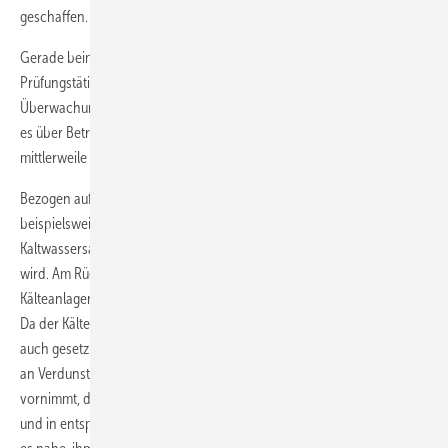
geschaffen.
Gerade beim Kälteanlagenbauer (-meister) gehören Inspektions- und
Prüfungstätigkeiten, die Fertigung von Inspektionsberichten sowie die
Überwachung von Betreiberpflichten und deren Dokumentation (sei
es über Betriebshandbücher oder entsprechende Software)
mittlerweile zum täglichen Brot.
Bezogen auf Verdunstungskühlanlagen wartet der Kälteanlagenbauer
beispielsweise die RLT-Anlage (auch nach der VDI 6022) oder den
Kaltwassersatz, für die/den der Kühlturm als Rückkühler eingesetzt
wird. Am Rückkühler fallen regelmäßige Wartungsarbeiten an, die vom
Kälteanlagenbauer ausgeführt werden.
Da der Kälteanlagenbauer somit ohnehin vertraglich vereinbarte wie
auch gesetzlich vorgeschriebene Inspektions- und Wartungsarbeiten
an Verdunstungskühlanlagen bzw. deren Peripherieanlagen
vornimmt, daher mit den Anlagen vertraut und regelmäßig vor Ort ist
und in entsprechendem Kontakt zu den Kunden/Betreibern steht, liegt