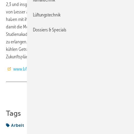
2,3 und insgesamt zehn Absolventen, die mit einer Durchschnittsnote
von besser als 2 abschnitten. Fast alle Staatlich geprüften Techniker
Lüftungstechnik
haben mit ihrer Prüfung auch die Fachhochschulreife erlangt und
damit die Möglichkeit an Fachhochschulen oder bei der Europäischen
Dossiers & Specials
Studienakademie Kälte-Klima-Lüftung eine noch höhere Qualifikation
zu erlangen. Nach dem formellen Teil wurden bei Spanferkel und
kühlen Getränken Erinnerungen ausgetauscht und über
Zukunftsplänen diskutiert.
www.bfs-kaelte-klima.de
Teilen
Link kopieren
Tags
Arbeit