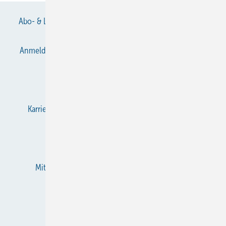
Abo- & Leserservice
AGB
Alle Inhalte chronologisch
Anmelden
Anmeldung & Registrierung
Datenschutz
E-Paper
Gentner Verlag
Impressum
Karriere bei Gentner
KältenKlub
KK abonnieren
Team
Mediaservice
Mitgliedschaften und Engagement
Newsletter
RSS-Feed
Privacy Manager