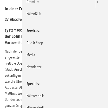
Premium
In einer Feierstunde am 28. Juni 2013 erhielten
KältenKlub
27 Absolventen der Fachrichtung "Kälte- und Klima-
systemtechnik" das Technikerdiplom. Dieser Erfolg ist
Services
der Lohn für zwei Jahre harten Lernens und intensiver
Vorbereitung.
Abo & Shop
Nach der Begrüßung der Absolventen und der zahlreichen
Media
angereisten Angehörigen durch den Geschäftsführer Manfred Seikel
hielt die Dozentin Liane Katozka-Maier eine Festrede zum Thema
Newsletter
Glück. Anschließend sprach der Klassenlehrer Volkart Otto zu den
zukünftigen Fach- und Führungskräften. Höhepunkt der Abschlussfeier
war die Überreichung der Abschlusszeugnisse und Technikerdiplome.
Specials
Als bester Absolvent, mit einem Notendurchschnitt von 1,2 wurde
Matthias Wetzel, mit dem traditionellen Geschenk, einer
Kältetechnik
Bundesfachschul-Uhr, ausgezeichnet. Der hohe Leistungsstand der
ganzen Gruppe zeigte sich in einem guten Klassendurchschnitt von
Klimatechnik