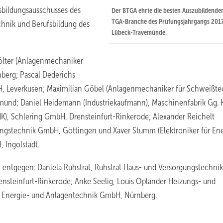
sbildungsausschusses des
Der BTGA ehrte die besten Auszubildende
TGA-Branche des Prüfungsjahrgangs 2017
hnik und Berufsbildung des
Lübeck-Travemünde.
ölter (Anlagenmechaniker
berg; Pascal Dederichs
, Leverkusen; Maximilian Göbel (Anlagenmechaniker für Schweißtec
und; Daniel Heidemann (Industriekaufmann), Maschinenfabrik Gg. K
), Schlering GmbH, Drensteinfurt-Rinkerode; Alexander Reichelt
ungstechnik GmbH, Göttingen und Xaver Stumm (Elektroniker für Ene
 Ingolstadt.
entgegen: Daniela Ruhstrat, Ruhstrat Haus- und Versorgungstechnik
nsteinfurt-Rinkerode; Anke Seelig, Louis Opländer Heizungs- und
 Energie- und Anlagentechnik GmbH, Nürnberg.