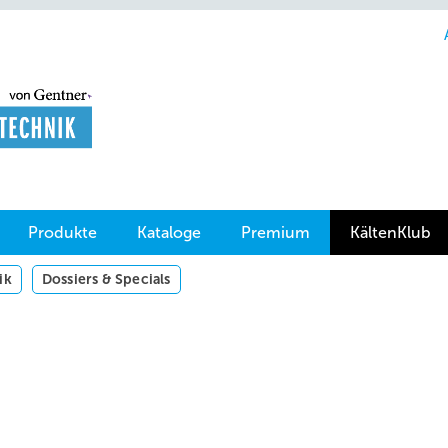
Produkte
Kataloge
Premium
KältenKlub
ik
Dossiers & Specials