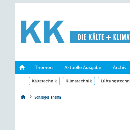
Springe
Springe
Springe
auf
auf
auf
Hauptinhalt
Hauptmenü
SiteSearch
Themen
Aktuelle Ausgabe
Archiv
Kältetechnik
Klimatechnik
Lüftungstechn
Sonstiges Thema