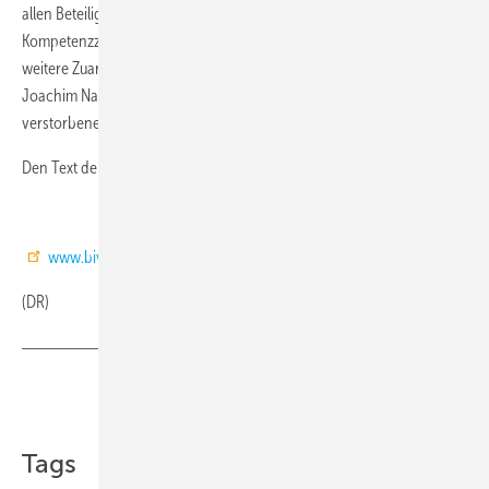
allen Beteiligten, insbesondere der Fachgruppe „Schulen und
Kompetenzzentren“ im BIV – allen voran und stellvertretend für viele
weitere Zuarbeiter seien Stephan Hofmann, Karsten Beermann,
Joachim Naumann, Peter Bachmann und der leider viel zu früh
verstorbene Dietmar Schittenhelm genannt.
Den Text der Verordnung finden Sie direkt hier:
bgbl115s1276_109725
www.biv-kaelte.de
(DR)
Teilen
Link kopieren
Tags