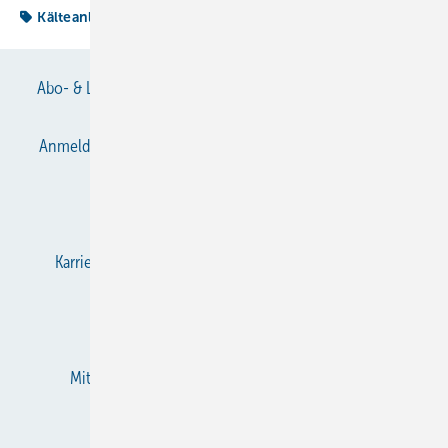
Kälteanlagenbauerhandwerk
Abo- & Leserservice
AGB
Alle Inhalte chronologisch
Anmelden
Anmeldung & Registrierung
Datenschutz
E-Paper
Gentner Verlag
Impressum
Karriere bei Gentner
KältenKlub
KK abonnieren
Team
Mediaservice
Mitgliedschaften und Engagement
Newsletter
RSS-Feed
Privacy Manager