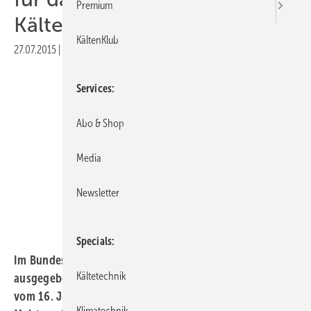
Premium
Kälteanlagenbauerhandwerk
KältenKlub
27.07.2015
|
Druckvorschau
Services
Abo & Shop
Media
Newsletter
Specials
Im Bundesgesetzblatt Jahrgang 2015 Teil I Nr. 30,
Kältetechnik
ausgegeben zu Bonn am 22. Juli 2015, wurde mit Datum
vom 16. Juli 2015 die neue „Verordnung über die
Klimatechnik