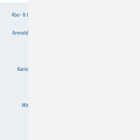
Abo- & Leserservice
AGB
Alle Inhalte chronologisch
Anmelden
Anmeldung & Registrierung
Datenschutz
E-Paper
Gentner Verlag
Impressum
Karriere bei Gentner
KältenKlub
KK abonnieren
Team
Mediaservice
Mitgliedschaften und Engagement
Newsletter
RSS-Feed
Privacy Manager