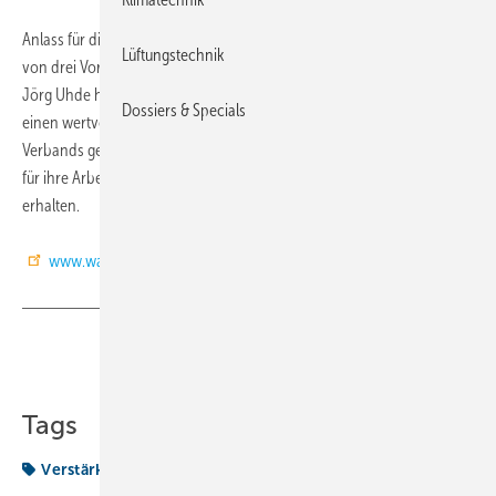
Anlass für die Neubesetzungen war das berufsbedingte Ausscheiden
Lüftungstechnik
von drei Vorstandsmitgliedern. Chris Müller, Arthur Rodecker und
Jörg Uhde haben die Arbeit des BWP wesentlich mit geprägt und
Dossiers & Specials
einen wertvollen Beitrag zur heutigen Ausrichtung und Aufstellung des
Verbands geleistet. Der Bundesverband Wärmepumpe bedankt sich
für ihre Arbeit. Sie bleiben dem Verband als persönliche Mitglieder
erhalten.
www.waermepumpe.de
Teilen
Link kopieren
Tags
Verstärkung