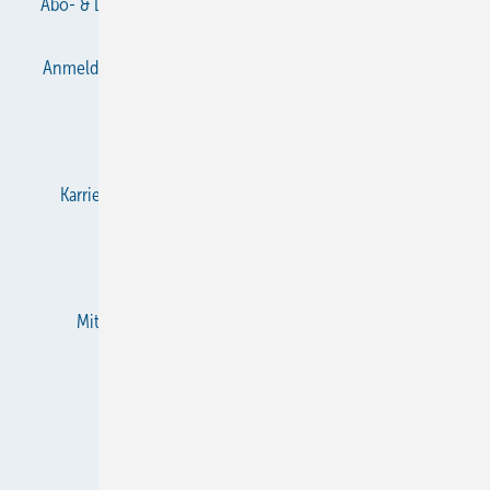
Abo- & Leserservice
AGB
Alle Inhalte chronologisch
Anmelden
Anmeldung & Registrierung
Datenschutz
E-Paper
Gentner Verlag
Impressum
Karriere bei Gentner
KältenKlub
KK abonnieren
Team
Mediaservice
Mitgliedschaften und Engagement
Newsletter
RSS-Feed
Privacy Manager
Veranstaltungen / Webinare