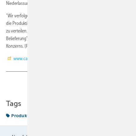
Niederlassung in Kroatien noch gesteigert werden soll.
“Wir verfolgen mit der Neueröffnung auch weiterhin unsere Strategie,
die Produktion der meisten unserer Produkte auf mehrere Standorte
zu verteilen. Damit garantieren wir unseren Kunden eine schnelle
Belieferung“, erklärt Francesco Nalini, Generaldirektor des Carel-
Konzerns. (RM)
www.carel.com
Teilen
Link kopieren
Tags
Produktion