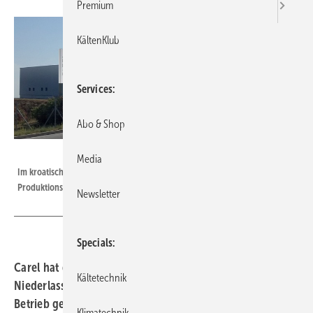
Premium
KältenKlub
Services
Abo & Shop
Carel
Media
Im kroatischen Istrien hat Carel seinen vierten ausländischen
Produktionsstandort Labin in Betrieb genommen.
Newsletter
Specials
Carel hat die Produktionslinien seiner neuen kroatischen
Kältetechnik
Niederlassung in Labin an der Ostküste Istriens in
Betrieb genommen. Der innerhalb drei Jahren und mit
Klimatechnik