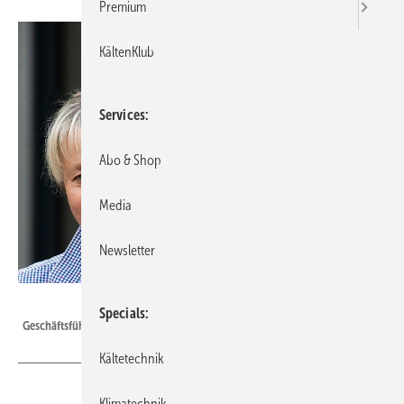
Premium
KältenKlub
Services
Abo & Shop
Media
Newsletter
Climate Energy
Specials
Geschäftsführer Ralf Streit (rechts) mit seiner Frau Sylvia Zech.
Kältetechnik
Klimatechnik