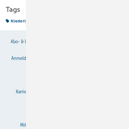
Tags
Niederlassung
Abo- & Leserservice
AGB
Alle Inhalte chronologisch
Anmelden
Anmeldung & Registrierung
Datenschutz
E-Paper
Gentner Verlag
Impressum
Karriere bei Gentner
KältenKlub
KK abonnieren
Team
Mediaservice
Mitgliedschaften und Engagement
Newsletter