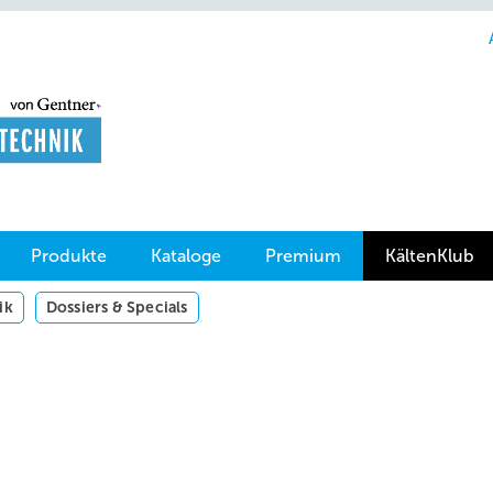
Produkte
Kataloge
Premium
KältenKlub
ik
Dossiers & Specials