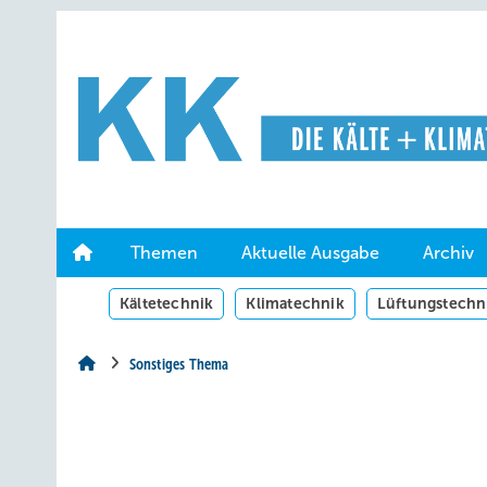
Springe
Springe
Springe
auf
auf
auf
Hauptinhalt
Hauptmenü
SiteSearch
Themen
Aktuelle Ausgabe
Archiv
Kältetechnik
Klimatechnik
Lüftungstechn
Sonstiges Thema