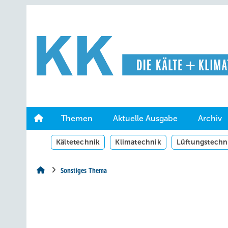
Springe
Springe
Springe
auf
auf
auf
Hauptinhalt
Hauptmenü
SiteSearch
Themen
Aktuelle Ausgabe
Archiv
Kältetechnik
Klimatechnik
Lüftungstechn
Sonstiges Thema