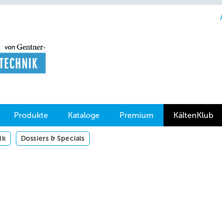
Produkte
Kataloge
Premium
KältenKlub
ik
Dossiers & Specials