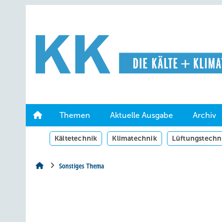
Springe
Springe
Springe
auf
auf
auf
Hauptinhalt
Hauptmenü
SiteSearch
Themen
Aktuelle Ausgabe
Archiv
Kältetechnik
Klimatechnik
Lüftungstechn
Sonstiges Thema