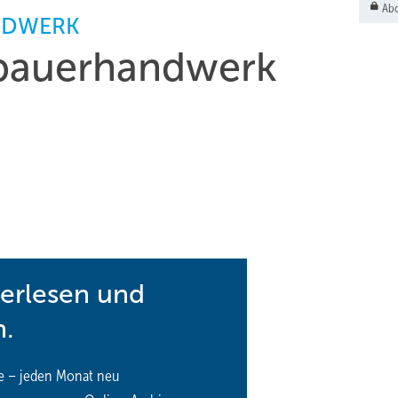
Abo
NDWERK
nbauerhandwerk
terlesen und
n.
e – jeden Monat neu