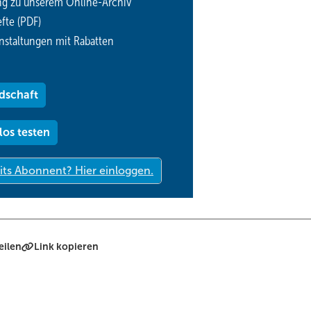
ng zu unserem Online-Archiv
fte (PDF)
nstaltungen mit Rabatten
dschaft
los testen
eilen
Link kopieren