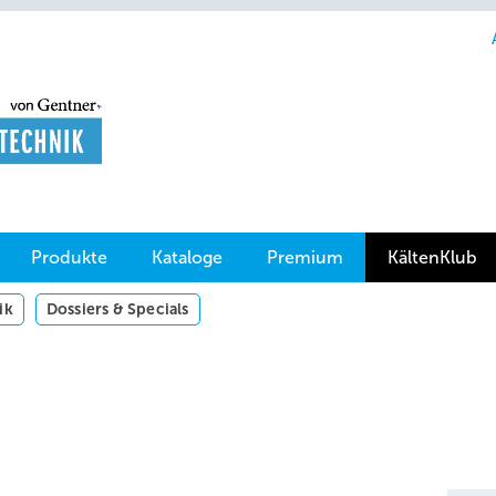
Produkte
Kataloge
Premium
KältenKlub
ik
Dossiers & Specials