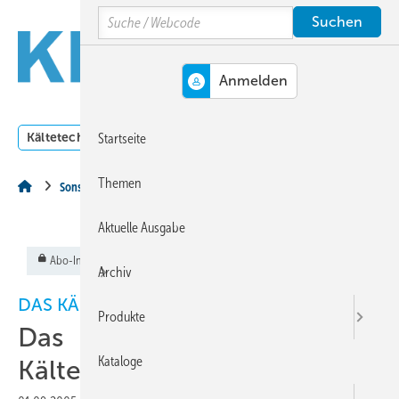
Springe
Springe
Springe
Search
auf
auf
auf
Hauptinhalt
Hauptmenü
SiteSearch
MENÜ
Kältetechnik
Klimatechnik
Lüftungstechnik
Dossi
Startseite
Themen
Sonstiges Thema
Aktuelle Ausgabe
Abo-Inhalt
Archiv
DAS KÄLTEANLAGENBAUERHANDWERK
Produkte
Das
Kataloge
Kälteanlagenbauerhandwerk