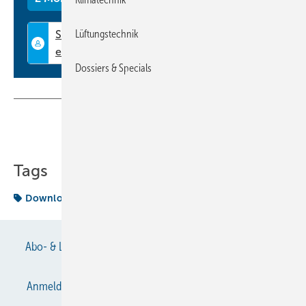
Lüftungstechnik
Dossiers & Specials
Teilen
Link kopieren
Tags
Download
Kälteanlagenbauerhandwerk
Abo- & Leserservice
AGB
Alle Inhalte chronologisch
Anmelden
Anmeldung & Registrierung
Datenschutz