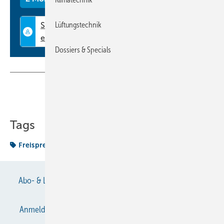
Lüftungstechnik
Dossiers & Specials
Teilen
Link kopieren
Tags
Freisprechung
Kälteanlagenbauer
Abo- & Leserservice
AGB
Alle Inhalte chronologisch
Anmelden
Anmeldung & Registrierung
Datenschutz