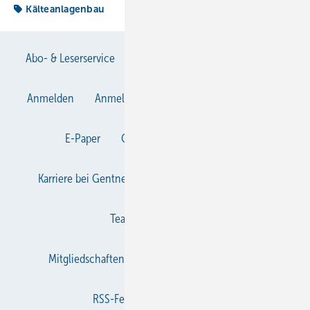
Kälteanlagenbau
Abo- & Leserservice
AGB
Alle Inhalte chronologisch
Anmelden
Anmeldung & Registrierung
Datenschutz
E-Paper
Gentner Verlag
Impressum
Karriere bei Gentner
KältenKlub
KK abonnieren
Team
Mediaservice
Mitgliedschaften und Engagement
Newsletter
RSS-Feed
Privacy Manager