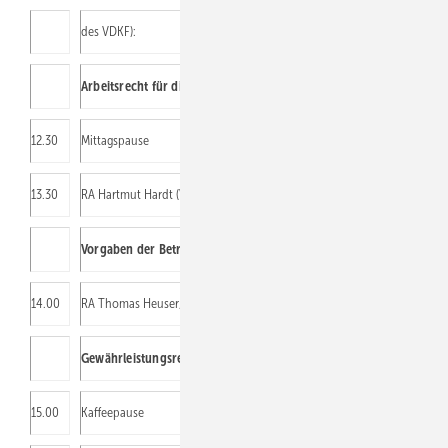
des VDKF):
Arbeitsrecht für die Praxis im Handwerksbetrieb
12.30
Mittagspause
13.30
RA Hartmut Hardt (VDI), Essen:
Vorgaben der Betreiberverantwortung – rechtssicheres Betreiben
14.00
RA Thomas Heuser, Siegburg (auch im Auftrag des BIV):
Gewährleistungsrecht im Werkvertrag
15.00
Kaffeepause