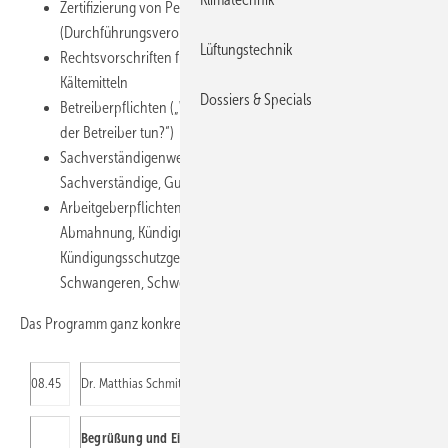
Zertifizierung von Personen und Unternehmen
(Durchführungsverordnung 2015/2067)
Lüftungstechnik
Rechtsvorschriften für den Umgang mit brennbaren
Kältemitteln
Dossiers & Specials
Betreiberpflichten („Was muss der Fachbetrieb und was muss
der Betreiber tun?“)
Sachverständigenwesen (Fälle aus der Praxis, Beweisfragen,
Sachverständige, Gutachten, Selbständiges Beweisverfahren)
Arbeitgeberpflichten (Arbeitsrecht: Kündigungsrecht,
Abmahnung, Kündigung, Kündigungsschutz,
Kündigungsschutzgesetz, bes. Kündigungsschutz bei
Schwangeren, Schwerbehinderten, Ausbildungsvertrag)
Das Programm ganz konkret:
08.45
Dr. Matthias Schmitt, ZVKKW
Begrüßung und Einführung in das Thema