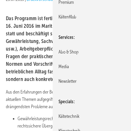
Premium
KältenKlub
Das Programm ist fertig! Die 13. KK-Fachtagung findet am
16. Juni 2016 im Maritim Rhein-Main Hotel Darmstadt
statt und beschäftigt sich diesmal mit Themen wie
Services
Gewährleistung, Sachverständigenwesen (Beweisfragen
usw.), Arbeitgeberpflichten u.v.m. Nicht nur technische
Abo & Shop
Fragen der praktischen Umsetzung und die gängigen
Normen und Vorschriften der Technik bestimmen den
Media
betrieblichen Alltag fast aller Firmen in der Branche,
sondern auch konkrete juristische Fragen.
Newsletter
Aus den Erfahrungen der Beratungsstellen haben wir daher die
aktuellen Themen aufgegriffen, zu denen die häufigsten bzw.
Specials
drängendsten Probleme aufkommen:
Kältetechnik
Gewährleistungsrecht im Werkvertrag (Gewährleistung,
rechtssichere Übergabe von Kälteanlagen)
Klimatechnik