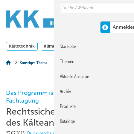
Springe
Springe
Springe
Search
auf
auf
auf
Hauptinhalt
Hauptmenü
SiteSearch
MENÜ
Kältetechnik
Klimatechnik
Lüftungstechnik
Dossi
Startseite
Themen
Sonstiges Thema
Aktuelle Ausgabe
Archiv
Das Programm ist fertig | 13. KK-
Fachtagung
Produkte
Rechtssicherheit in der Praxis
des Kälteanlagenbaus
Kataloge
23.07.2015
|
Druckvorschau