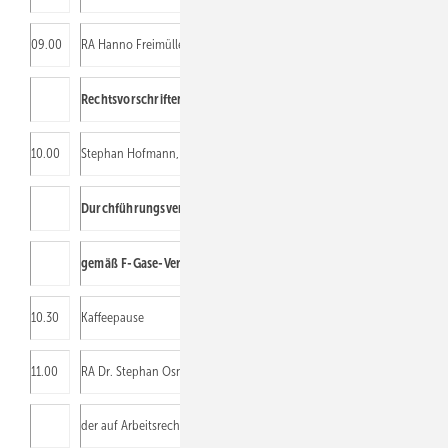
09.00
RA Hanno Freimüller, Kanzlei Paul & Partner, Berlin:
Rechtsvorschriften für den Umgang mit brennbaren Kältemitteln
10.00
Stephan Hofmann, Privatdozent:
Durchführungsverordnung 2015 / 2067 zur Zertifizierung
gemäß F-Gase-Verordnung
10.30
Kaffeepause
11.00
RA Dr. Stephan Osnabrügge, Fachanwalt für Arbeitsrecht, Mitbegründe
der auf Arbeitsrecht spezialisierten Sozietät Pauly & Partner, Bonn (au