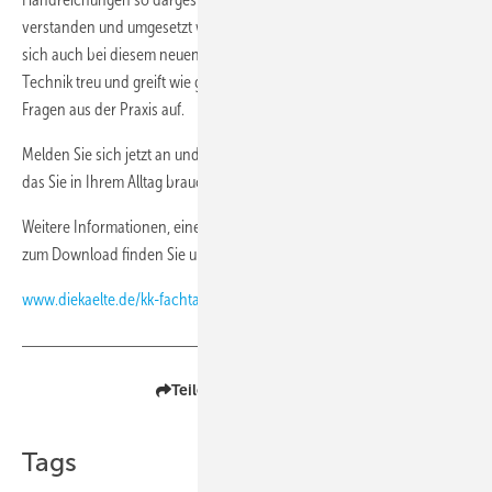
verstanden und umgesetzt werden können. Die KK-Fachtagung bleibt
sich auch bei diesem neuen Themenbereich etwas abseits der
Technik treu und greift wie gewohnt die aktuellsten und drängenden
Fragen aus der Praxis auf.
Melden Sie sich jetzt an und verschaffen Sie sich das Rechtswissen,
das Sie in Ihrem Alltag brauchen!
Weitere Informationen, eine Anmeldemöglichkeit und das Programm
zum Download finden Sie unter
www.diekaelte.de/kk-fachtagung
Teilen
Link kopieren
Tags