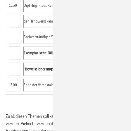
15.30
Dipl.-Ing. Klaus Reisner, Ingenieurbüro für Kältetechnik Reisner+Kett
der Handwerkskammer Dortmund öffentlich bestellter und vereidigter
Sachverständiger für das Kälteanlagenbauerhandwerk
Exemplarische Fälle aus der Praxis mit den Schwerpunkten “Ortste
“Beweissicherungsverfahren”
17.00
Ende der Veranstaltung
Zu all diesen Themen soll kein juristisches Seminar abgehalten
werden. Vielmehr werden die Hintergründe und praktischen
Handreichungen so dargestellt, dass sie vom „Mann aus der Technik“