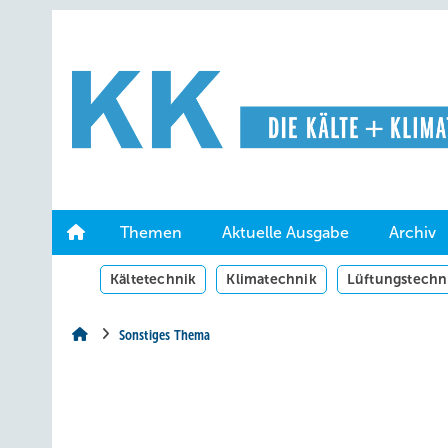
Springe
Springe
Springe
auf
auf
auf
Hauptinhalt
Hauptmenü
SiteSearch
Themen
Aktuelle Ausgabe
Archiv
Kältetechnik
Klimatechnik
Lüftungstechn
Sonstiges Thema