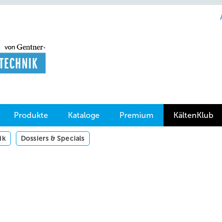
Produkte
Kataloge
Premium
KältenKlub
ik
Dossiers & Specials