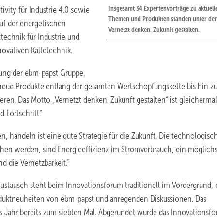
Insgesamt 34 Expertenvorträge zu aktuell
vity für Industrie 4.0 sowie
Themen und Produkten standen unter de
auf der energetischen
Vernetzt denken. Zukunft gestalten.
echnik für Industrie und
ovativen Kältetechnik.
lung der ebm-papst Gruppe,
d neue Produkte entlang der gesamten Wertschöpfungskette bis hin 
eren. Das Motto „Vernetzt denken. Zukunft gestalten“ ist gleicherm
Fortschritt.“
n, handeln ist eine gute Strategie für die Zukunft. Die technologisc
en werden, sind Energieeffizienz im Stromverbrauch, ein möglichs
d die Vernetzbarkeit.“
stausch steht beim Innovationsforum traditionell im Vordergrund, 
duktneuheiten von ebm-papst und anregenden Diskussionen. Das
ses Jahr bereits zum siebten Mal. Abgerundet wurde das Innovationsf