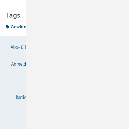
Tags
Gewinn
Abo- & Leserservice
AGB
Alle Inhalte chronologisch
Anmelden
Anmeldung & Registrierung
Datenschutz
E-Paper
Gentner Verlag
Impressum
Karriere bei Gentner
KältenKlub
KK abonnieren
Team
Mediaservice