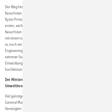
Der Weg hin zu umweltfreundlichen Standards in der Kältetechnik in
Kasachstan ist noch lang – dennoch stellt die Unterzeichnung des
Kyoto Protokolls im Jahr 2009 für den zentralasiatischen Staat einen
ersten, wichtigen Meilenstein für nachhaltige Technologien dar.
Kasachstan muss nun die Emission klimaschädlicher Treibhausgase
mit einem nationalen Plan umsetzen. Aber für natürliche Kältemittel ist
es noch ein weiter Weg, weiß Yuri Dubodelov von SAKADA
Engineering aus Almaty. Denn in der gesamten Region herrscht ein
extremer Fachkräftemangel, es gibt kaum Ingenieurs- und
Entwicklungskompetenz, einen geringen Bedarf an
hochleistungsfähigen Kältesystemen und hohe Sicherheitsauflagen.
Der Mittlere Osten: Kostenbewusstsein schlägt
Umweltbewusstsein
Viel günstiger ist die Situation im Mittleren Osten. Hans Raaymakers,
General Manager bei ADEAREST, hebt die Rolle von Ammoniak in den
Vereinigten Arabischen Emiraten besonders hervor. Das natürliche