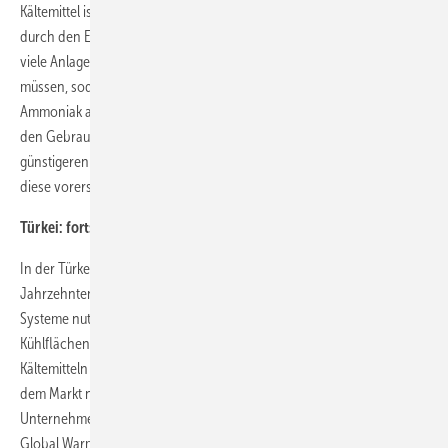
Kältemittel ist bereits seit den 90er-Jahren in der gesamten Region
durch den Einfluss westlicher Unternehmen verbreitet. Da aktuell
viele Anlagen modernisiert oder durch neue Systeme ersetzt werden
müssen, sodass von einem weiteren Anstieg in der Verbreitung von
Ammoniak auszugehen ist. Bis jedoch die Vorschriften so weit sind,
den Gebrauch von Ammoniak zu forcieren, werden wohl die
günstigeren Anschaffungskosten für konventionelle Kälteanlagen
diese vorerst weiter begünstigen.
Türkei: fortschrittliches Phase-Out
In der Türkei zählen Anwendungen mit natürlichen Kältemitteln seit
Jahrzehnten zum industriellen Standard – rund 90 Prozent der
Systeme nutzen Ammoniak, lediglich 10 Prozent der Anlagen für
2
Kühlflächen, die kleiner als 2000 m
sind, werden mit fluorierten
Kältemitteln betrieben. Im Vergleich dazu ist CO
als Kältemittel auf
2
dem Markt noch relativ wenig verbreitet. Hier setzen multinationale
Unternehmen vermehrt Impulse und sanieren Systeme mit hohem
Global Warming Potenzial (GWP) und hohem Ozon Depletion