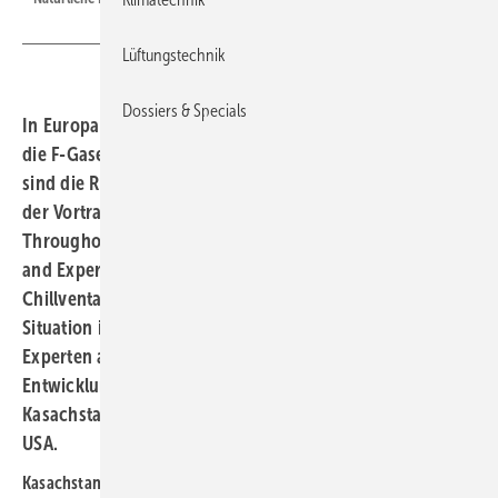
Lüftungstechnik
Dossiers & Specials
In Europa sind natürliche Kältemittel „per Gesetz“ durch
die F-Gase-Verordnung auf dem Vormarsch. Wie aber
sind die Rahmenbedingungen in anderen Ländern? Mit
der Vortragsveranstaltung „Natural Refrigerants
Throughout the World – Country Situation, Applications
and Experiences", die am 15. Oktober 2014 auf der
Chillventa stattfand, beleuchtete eurammon die aktuelle
Situation in verschiedenen internationalen Märkten.
Experten aus den einzelnen Ländern zeigten die
Entwicklung des Einsatzes natürlicher Kältemittel in
Kasachstan, im Mittleren Osten, in der Türkei und in den
USA.
Kasachstan: die Politik beginnt sich zu bewegen