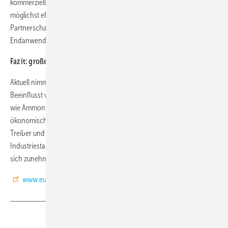
kommerzielle Anwendungen bis hin zu Klimaanlagen. Um den Wandel
möglichst effizient voranzutreiben, entstehen aktuell neue
Partnerschaften, bei denen Vertreter aus Industrie und Politik eng mit
Endanwendern zusammenarbeiten.
Fazit: große und kleine Schritte in die richtige Richtung
Aktuell nimmt die Bedeutung von natürlichen Kältemitteln weltweit zu.
Beeinflusst wird die Verbreitung von umweltfreundlichen Kältemitteln
wie Ammoniak oder CO
durch verschiedene rechtliche,
2
ökonomische, ökologische, infrastrukturelle und politische Faktoren.
Treiber und weltweite Impulsgeber sind die EU und große
Industriestaaten wie die USA oder die Türkei – an deren Maßstäben
sich zunehmend auch Länder in anderen Regionen orientieren. (DR)
www.eurammon.com
Teilen
Link kopieren