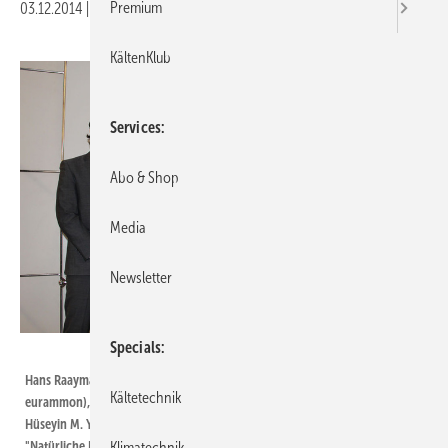
Premium
03.12.2014
|
Druckvorschau
KältenKlub
Services
Abo & Shop
Media
Newsletter
Specials
eurammon
Hans Raaymakers (ADEAREST), Monika Witt (Vorstandsvorsitzende
Kältetechnik
eurammon), Dave Rule (IIAR), Yuri Dubodelov (SAKADA Engineering) und
Hüseyin M. Yüksel (ISKID) informierten, wie es in der Welt um das Thema
"Natürliche Kältemittel" steht (v.l).
Klimatechnik