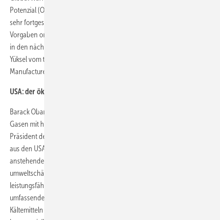
Potenzial (ODP). Durch ein gesetzlich vorgeschriebenes und bereits
sehr fortgeschrittenes F-Gase-Phase-Out, das sich an den EU-
Vorgaben orientiert, wird die Bedeutung von natürlichen Kältemitteln
in den nächsten Jahren weiter zunehmen, erläuterte Hüseyin M.
Yüksel vom türkischen Verband Air Conditioning & Refrigeration
Manufacturers´ Association (ISKID) die aktuelle Situation.
USA: der ökonomische Hebel wird umgelegt
Barack Obama hat den rechtlichen Rahmen für ein Phase-Out von F-
Gasen mit hohem ODP und GWP geschaffen, berichtet Dave Rule,
Präsident des International Institute of Ammonia Refrigeration (IIAR)
aus den USA. Weil die Wirtschaft deshalb mittelfristig durch eine
anstehende Verknappung auch mit steigenden Kosten für
umweltschädliche Kältemittel rechnet, sucht sie nach kosten- und
leistungsfähigen Alternativen. Insgesamt zeigt sich in den USA ein
umfassender, anwendungsübergreifender Trend hin zu natürlichen
Kältemitteln – angefangen bei großen Kühlhäusern über kleinere