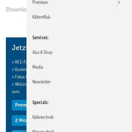
Premium
Downloads:
KältenKlub
EURO-NEWS
Services
Jetzt weiterlesen und profitieren.
Abo & Shop
+ KK E-Paper-Ausgabe – jeden Monat neu
Media
+ Kostenfreien Zugang zu unserem Online-Archiv
+ Fokus KK: Sonderhefte (PDF)
Newsletter
+ Webinare und Veranstaltungen mit Rabatten
uvm.
Specials
Premium Mitgliedschaft
Kältetechnik
2 Monate kostenlos testen
Klimatechnik