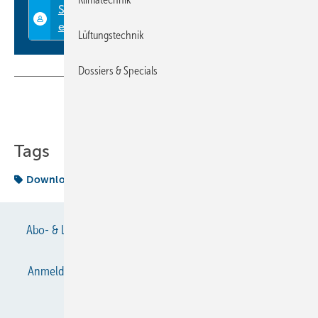
Lüftungstechnik
Dossiers & Specials
Teilen
Link kopieren
Tags
Download
EURO-NEWS
Abo- & Leserservice
AGB
Alle Inhalte chronologisch
Anmelden
Anmeldung & Registrierung
Datenschutz
E-Paper
Gentner Verlag
Impressum