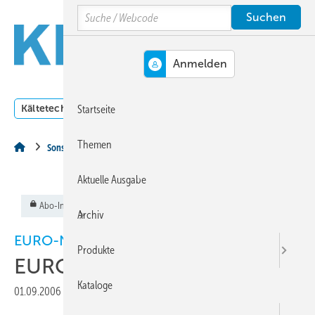
Springe
Springe
Springe
Search
auf
auf
auf
Hauptinhalt
Hauptmenü
SiteSearch
MENÜ
Kältetechnik
Klimatechnik
Lüftungstechnik
Dossi
Startseite
Themen
Sonstiges Thema
Aktuelle Ausgabe
Abo-Inhalt
Archiv
EURO-NEWS
Produkte
EURO-NEWS
Kataloge
01.09.2006
|
Veröffentlicht in
Ausgabe 09-2006