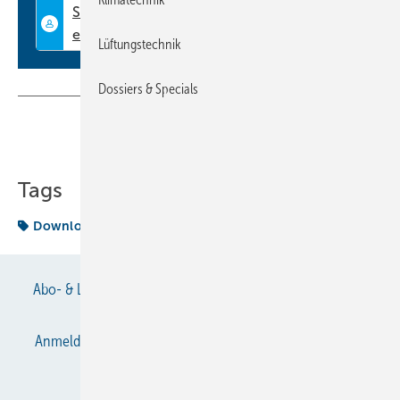
Lüftungstechnik
Dossiers & Specials
Teilen
Link kopieren
Tags
Download
EURO-NEWS
Abo- & Leserservice
AGB
Alle Inhalte chronologisch
Anmelden
Anmeldung & Registrierung
Datenschutz
E-Paper
Gentner Verlag
Impressum