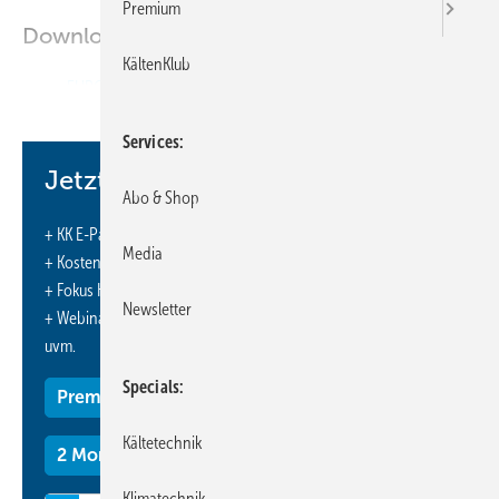
Premium
Downloads:
KältenKlub
EURO-NEWS
Services
Jetzt weiterlesen und profitieren.
Abo & Shop
+ KK E-Paper-Ausgabe – jeden Monat neu
Media
+ Kostenfreien Zugang zu unserem Online-Archiv
+ Fokus KK: Sonderhefte (PDF)
Newsletter
+ Webinare und Veranstaltungen mit Rabatten
uvm.
Specials
Premium Mitgliedschaft
Kältetechnik
2 Monate kostenlos testen
Klimatechnik