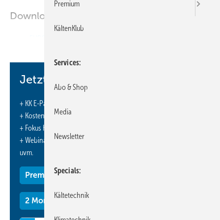
Premium
Downloads:
KältenKlub
EURO-NEWS
Services
Jetzt weiterlesen und profitieren.
Abo & Shop
+ KK E-Paper-Ausgabe – jeden Monat neu
Media
+ Kostenfreien Zugang zu unserem Online-Archiv
+ Fokus KK: Sonderhefte (PDF)
Newsletter
+ Webinare und Veranstaltungen mit Rabatten
uvm.
Specials
Premium Mitgliedschaft
Kältetechnik
2 Monate kostenlos testen
Klimatechnik