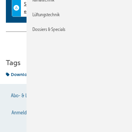
Lüftungstechnik
Dossiers & Specials
Teilen
Link kopieren
Tags
Download
EURO-NEWS
Abo- & Leserservice
AGB
Alle Inhalte chronologisch
Anmelden
Anmeldung & Registrierung
Datenschutz
E-Paper
Gentner Verlag
Impressum