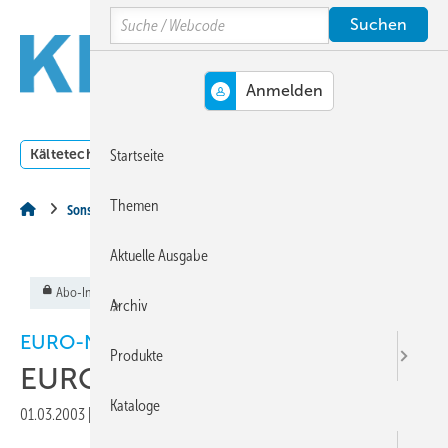
Springe
Springe
Springe
Search
auf
auf
auf
Hauptinhalt
Hauptmenü
SiteSearch
MENÜ
Kältetechnik
Klimatechnik
Lüftungstechnik
Dossi
Startseite
Themen
Sonstiges Thema
Aktuelle Ausgabe
Abo-Inhalt
Archiv
EURO-NEWS
Produkte
EURO-NEWS
Kataloge
01.03.2003
|
Veröffentlicht in
Ausgabe 03-2003