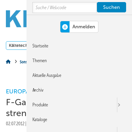
Springe
Springe
Springe
Search
auf
auf
auf
Hauptinhalt
Hauptmenü
SiteSearch
MENÜ
Kältetechnik
Klimatechnik
Lüftungstechnik
Dossi
Startseite
Themen
Sonstiges Thema
Aktuelle Ausgabe
Archiv
EUROPA
F-Gase: Dänemark bleibt bei
Produkte
strengen Regelungen
Kataloge
02.07.2012
|
Druckvorschau