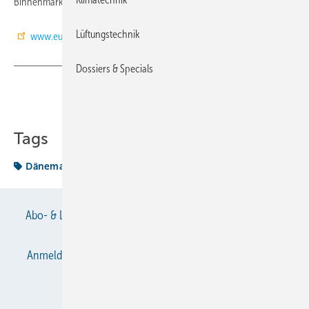
Binnenmarktes darstellt.
Lüftungstechnik
www.euractiv.com
Dossiers & Specials
Teilen
Link kopieren
Tags
Dänemark
F-Gas
Abo- & Leserservice
AGB
Alle Inhalte chronologisch
Anmelden
Anmeldung & Registrierung
Datenschutz
E-Paper
Gentner Verlag
Impressum