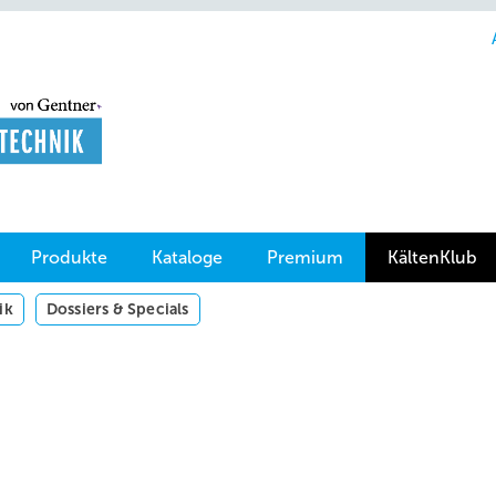
Produkte
Kataloge
Premium
KältenKlub
ik
Dossiers & Specials