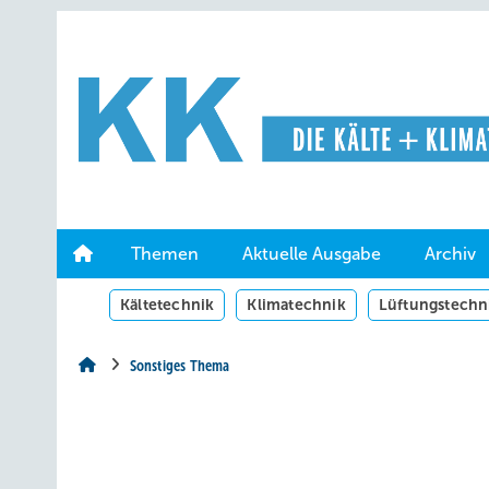
Springe
Springe
Springe
auf
auf
auf
Hauptinhalt
Hauptmenü
SiteSearch
Themen
Aktuelle Ausgabe
Archiv
Kältetechnik
Klimatechnik
Lüftungstechn
Sonstiges Thema