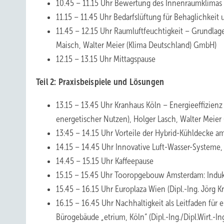
10.45 – 11.15 Uhr Bewertung des Innenraumklimas 
11.15 – 11.45 Uhr Bedarfslüftung für Behaglichkei
11.45 – 12.15 Uhr Raumluftfeuchtigkeit – Grundla
Maisch, Walter Meier (Klima Deutschland) GmbH)
12.15 – 13.15 Uhr Mittagspause
Teil 2: Praxisbeispiele und Lösungen
13.15 – 13.45 Uhr Kranhaus Köln – Energieeffizien
energetischer Nutzen), Holger Lasch, Walter Meie
13:45 – 14.15 Uhr Vorteile der Hybrid-Kühldecke a
14.15 – 14.45 Uhr Innovative Luft-Wasser-Systeme, S
14.45 – 15.15 Uhr Kaffeepause
15.15 – 15.45 Uhr Tooropgebouw Amsterdam: Indukt
15.45 – 16.15 Uhr Europlaza Wien (Dipl.-Ing. Jörg 
16.15 – 16.45 Uhr Nachhaltigkeit als Leitfaden für 
Bürogebäude „etrium, Köln“ (Dipl.-Ing./Dipl.Wirt.-