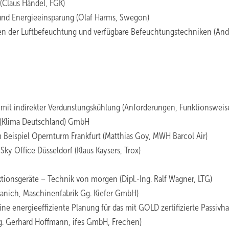
(Claus Händel, FGK)
t und Energieeinsparung (Olaf Harms, Swegon)
gen der Luftbefeuchtung und verfügbare Befeuchtungstechniken (And
z mit indirekter Verdunstungskühlung (Anforderungen, Funktionsweis
r (Klima Deutschland) GmbH
m Beispiel Opernturm Frankfurt (Matthias Goy, MWH Barcol Air)
ky Office Düsseldorf (Klaus Kaysers, Trox)
ionsgeräte – Technik von morgen (Dipl.-Ing. Ralf Wagner, LTG)
Kranich, Maschinenfabrik Gg. Kiefer GmbH)
eine energieeffiziente Planung für das mit GOLD zertifizierte Passivh
Ing. Gerhard Hoffmann, ifes GmbH, Frechen)