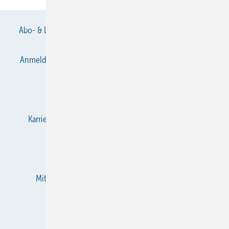
Abo- & Leserservice
AGB
Alle Inhalte chronologisch
Anmelden
Anmeldung & Registrierung
Datenschutz
E-Paper
Gentner Verlag
Impressum
Karriere bei Gentner
KältenKlub
KK abonnieren
Team
Mediaservice
Mitgliedschaften und Engagement
Newsletter
RSS-Feed
Privacy Manager