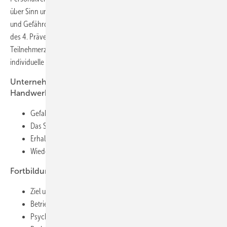
über Sinn und Zweck von Betrieblichem Gesundheitsmanagement
und Gefährdungsbeurteilungen zu informieren, finden im Rahmen
des 4. Präventionskongresses auch Intensivseminare statt. Die
Teilnehmerzahl ist auf 50 begrenzt, sodass Raum und Zeit für
individuelle Fragen sein wird. Einzelne Programmpunkte sind:
Unternehmerseminar Gesund führen im
Handwerksbetrieb (21. Juni)
Gefahrenabwehr durch Gefährdungsbeurteilung
Das STOP-Prinzip im Arbeitsschutz
Erhalt der Beschäftigungsfähigkeit
Wiedereingliederung als Chance
Fortbildung Gefährdungsbeurteilung (22. Juni)
Ziel und Aufgabe von Gefährdungsbeurteilungen
Betrieblicher Nutzen
Psychische Belastungen