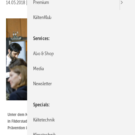
Premium
14.05.2018
|
Druckvorschau
KältenKlub
Services
Abo & Shop
Media
Newsletter
Specials
Thomas Wagner
Unter dem Motto Gesund leben und arbeiten in Handwerksbetrieben wird
Kältetechnik
in Filderstadt bei Stuttgart am 21. und 22. Juni über betriebliche
Prävention informiert und diskutiert.
Klimatechnik