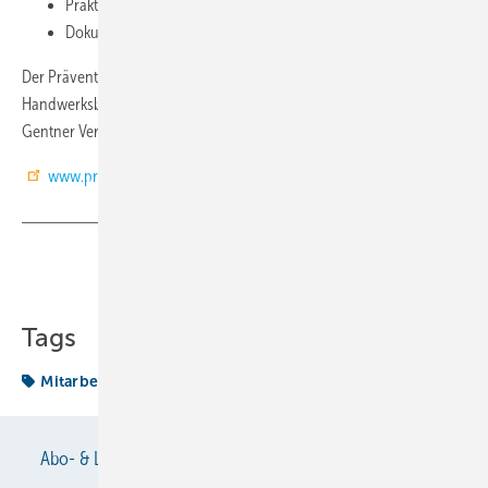
Praktische Durchführung
Dokumentation
Der Präventionskongress 2018 mit seinem speziell für
Handwerksbetriebe aufgestelltem Programm wird veranstaltet vom
Gentner Verlag, Stuttgart. (RM)
www.praeventionskongress-2018.de
Teilen
Link kopieren
Tags
Mitarbeiter
Abo- & Leserservice
AGB
Alle Inhalte chronologisch