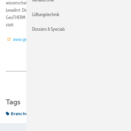
wissenschaftlichem Kongress und Kommunikationsplattform hat sich
bewährt. Die Branche hat ihre Heimat gefunden. Die nächste
Lüftungstechnik
GeoTHERM findet am 24. und 25. Februar 2011 wieder in Offenburg
statt.
Dossiers & Specials
www.geotherm-offenburg.de
Teilen
Link kopieren
Tags
Branche