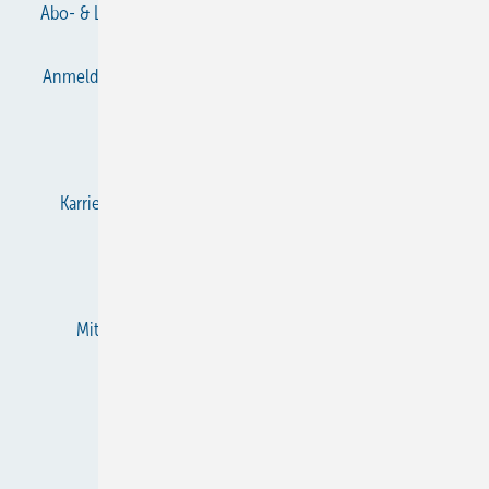
Abo- & Leserservice
AGB
Alle Inhalte chronologisch
Anmelden
Anmeldung & Registrierung
Datenschutz
E-Paper
Gentner Verlag
Impressum
Karriere bei Gentner
KältenKlub
KK abonnieren
Team
Mediaservice
Mitgliedschaften und Engagement
Newsletter
RSS-Feed
Privacy Manager
Veranstaltungen / Webinare