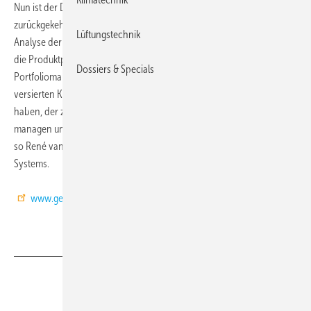
Nun ist der Diplomingenieur zu seinem früheren Arbeitgeber
zurückgekehrt. Das Aufgabenspektrum seines Teams reicht von der
Lüftungstechnik
Analyse der Marktanforderungen, Zielgruppen und Mitbewerber über
die Produktplanung, -innovation und -differenzierung bis hin zum
Dossiers & Specials
Portfoliomanagement. Wir freuen uns, mit Gert Bakkeren einen
versierten Klimatechnik-Experten für die GEA wieder gewonnen zu
haben, der zum einen den Produktlebenszyklus unserer Produkte
managen und zum anderen unser Produktportfolio optimieren wird,
so René van Rijsewijk, Leiter des GEA-Geschäftsbereichs HVAC
Systems.
www.gea-airtreatment.com
Teilen
Link kopieren