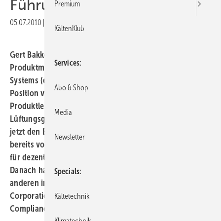
Führung
Premium
05.07.2010
|
Druckvorschau
KältenKlub
Gert Bakkeren (40) leitet seit Mai 2010 das gesamte
Services
Produktmanagement des GEA-Geschäftsbereichs HVAC
Systems (ehemals Division GEA Lufttechnik). In dieser
Abo & Shop
Position verantwortet er alle Phasen des
Produktlebenszyklus von GEAs Klima- und
Media
Lüftungsgeräten. Vorgänger Christian Herten (45) leitet
jetzt den Bereich Business Development. Bakkeren war
Newsletter
bereits von 1999 bis 2003 als Produktmanager Europa
für dezentrale Klimatisierungsprodukte bei GEA tätig.
Danach hatte er verschiedene Anstellungen, unter
Specials
anderen in Frankreich und Italien bei der Carrier
Corporation, und war zeitweise Chairman des Eurovent
Kältetechnik
Compliance Committee für Zentrallüftungsgeräte.
Klimatechnik