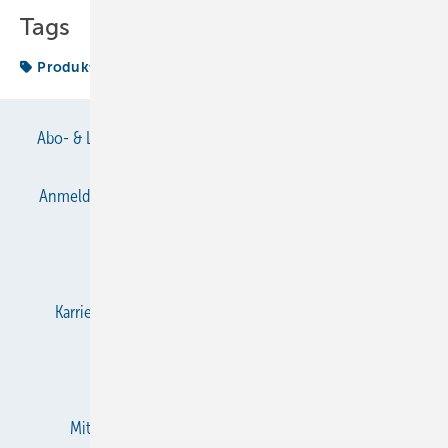
Tags
Produktmanagement
Abo- & Leserservice
AGB
Alle Inhalte chronologisch
Anmelden
Anmeldung & Registrierung
Datenschutz
E-Paper
Gentner Verlag
Impressum
Karriere bei Gentner
KältenKlub
KK abonnieren
Team
Mediaservice
Mitgliedschaften und Engagement
Newsletter