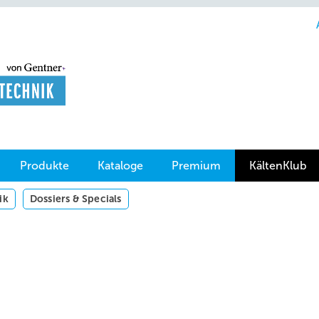
Produkte
Kataloge
Premium
KältenKlub
ik
Dossiers & Specials