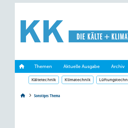
Springe
Springe
Springe
auf
auf
auf
Hauptinhalt
Hauptmenü
SiteSearch
Themen
Aktuelle Ausgabe
Archiv
Kältetechnik
Klimatechnik
Lüftungstechn
Sonstiges Thema