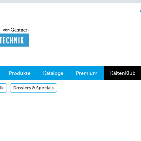
Produkte
Kataloge
Premium
KältenKlub
ik
Dossiers & Specials