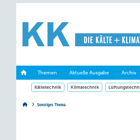
Springe
Springe
Springe
auf
auf
auf
Hauptinhalt
Hauptmenü
SiteSearch
Themen
Aktuelle Ausgabe
Archiv
Kältetechnik
Klimatechnik
Lüftungstechn
Sonstiges Thema