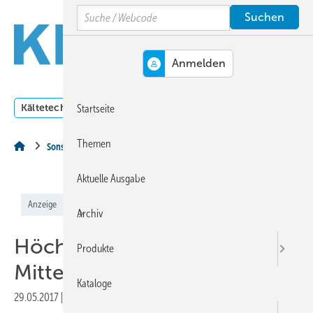
Springe
Springe
Springe
Search
auf
auf
auf
Hauptinhalt
Hauptmenü
SiteSearch
MENÜ
Kältetechnik
Klimatechnik
Lüftungstechnik
Dossi
Startseite
Themen
Sonstiges Thema
Aktuelle Ausgabe
Anzeige
Archiv
Höchste Effizienz für den
Produkte
Mitteldruckbereich.
Kataloge
29.05.2017
|
Druckvorschau