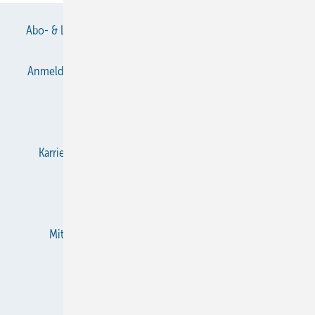
Abo- & Leserservice
AGB
Alle Inhalte chronologisch
Anmelden
Anmeldung & Registrierung
Datenschutz
E-Paper
Gentner Verlag
Impressum
Karriere bei Gentner
KältenKlub
KK abonnieren
Team
Mediaservice
Mitgliedschaften und Engagement
Newsletter
RSS-Feed
Privacy Manager