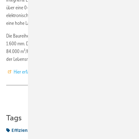
über eine 0–10 V-Schnittstelle, PWM oder MODBUS-RTU. Die lautlose
elektronische Kommutierung und das Motordesign sorgen zudem für
eine hohe Laufruhe.
Die Baureihe ist verfügbar in den Größen 1.120, 1.250, 1.400 und
1.600 mm. Die Volumenströme reichen von 59.000 m³/h bis zu
84.000 m³/h, mit Drücken von bis zu 530 Pa. Ideal für den Einsatz in
der Lebensmittelindustrie.
Hier erfahren Sie mehr!
Teilen
Link kopieren
Tags
Effizienz