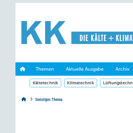
Springe
Springe
Springe
auf
auf
auf
Hauptinhalt
Hauptmenü
SiteSearch
Themen
Aktuelle Ausgabe
Archiv
Kältetechnik
Klimatechnik
Lüftungstechn
Sonstiges Thema