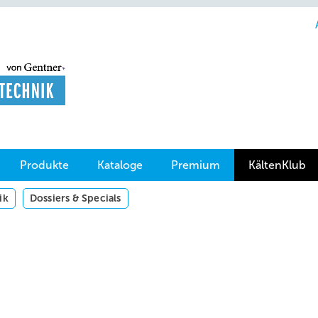
Produkte
Kataloge
Premium
KältenKlub
ik
Dossiers & Specials