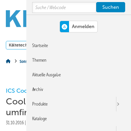
Springe
Springe
Springe
Search
auf
auf
auf
Hauptinhalt
Hauptmenü
SiteSearch
MENÜ
Kältetechnik
Klimatechnik
Lüftungstechnik
Dossi
Startseite
Themen
Sonstiges Thema
Aktuelle Ausgabe
Archiv
ICS Cool Energy GmbH
CoolEnergy offiziell
Produkte
umfirmiert
Kataloge
31.10.2016
|
Druckvorschau