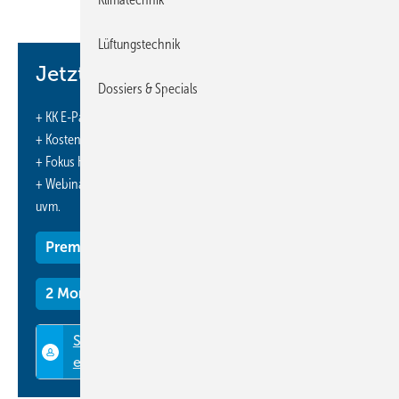
Lüftungstechnik
Jetzt weiterlesen und profitieren.
Dossiers & Specials
+ KK E-Paper-Ausgabe – jeden Monat neu
+ Kostenfreien Zugang zu unserem Online-Archiv
+ Fokus KK: Sonderhefte (PDF)
+ Webinare und Veranstaltungen mit Rabatten
uvm.
Premium Mitgliedschaft
2 Monate kostenlos testen