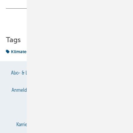
Teilen
Link kopieren
Tags
Klimatechnik
Abo- & Leserservice
AGB
Alle Inhalte chronologisch
Anmelden
Anmeldung & Registrierung
Datenschutz
E-Paper
Gentner Verlag
Impressum
Karriere bei Gentner
KältenKlub
KK abonnieren