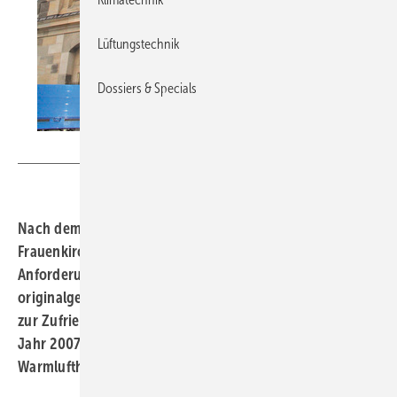
Lüftungstechnik
Dossiers & Specials
Daikin
Nach dem Wiederaufbau ab 1992 wurde die
Frauenkirche Dresden 2005 feierlich eingeweiht. Die
Anforderungen an das Raumklima in Verbindung mit der
originalgetreuen Rekonstruktion wurden allerdings erst
zur Zufriedenheit aller Beteiligten erfüllt, nachdem im
Jahr 2007 eine Kälteanlage in die vorhandene
Warmluftheizungsanlage integriert wurde.