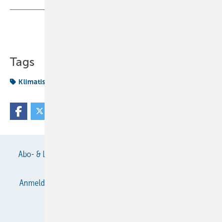
Teilen
Link kopieren
Tags
Klimatisierung
Abo- & Leserservice
AGB
Alle Inhalte chronologisch
Anmelden
Anmeldung & Registrierung
Datenschutz
E-Paper
Gentner Verlag
Impressum