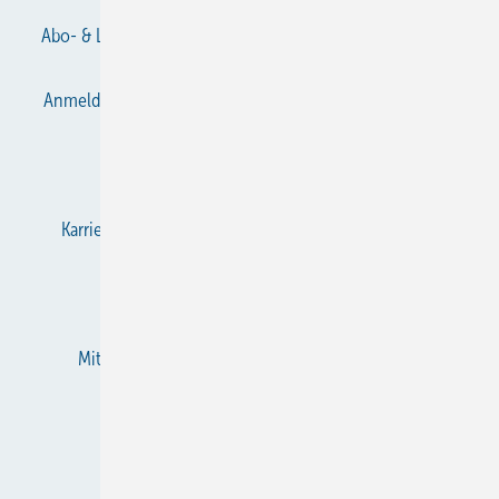
Abo- & Leserservice
AGB
Alle Inhalte chronologisch
Anmelden
Anmeldung & Registrierung
Datenschutz
E-Paper
Gentner Verlag
Impressum
Karriere bei Gentner
KältenKlub
KK abonnieren
Team
Mediaservice
Mitgliedschaften und Engagement
Newsletter
RSS-Feed
Privacy Manager
Veranstaltungen / Webinare