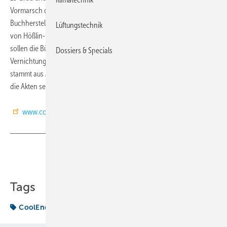
Vormarsch der zerstörerischen Brotkäfer, die das früher zur
Buchherstellung genutzte Material besonders gerne mögen, so Olaf
Lüftungstechnik
von Hößlin-Marcard, Geschäftsführer von CoolEnergy. Langfristig
sollen die Bücher in ein Stickstoffzelt umziehen, um den
Dossiers & Specials
Vernichtungsprozess komplett zu stoppen. Von Hößlin-Marcard
stammt aus Augsburg und möchte mit der schnellen Hilfsaktion auch
die Akten seiner Ahnen retten.
www.coolenergy.de
Teilen
Link kopieren
Tags
CoolEnergy