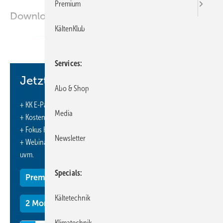
Premium
Downloads:
KältenKlub
KURZ & AKTUELL
Services
Jetzt weiterlesen und profitieren.
Abo & Shop
+ KK E-Paper-Ausgabe – jeden Monat neu
Media
+ Kostenfreien Zugang zu unserem Online-Archiv
+ Fokus KK: Sonderhefte (PDF)
Newsletter
+ Webinare und Veranstaltungen mit Rabatten
uvm.
Specials
Premium Mitgliedschaft
Kältetechnik
2 Monate kostenlos testen
Klimatechnik