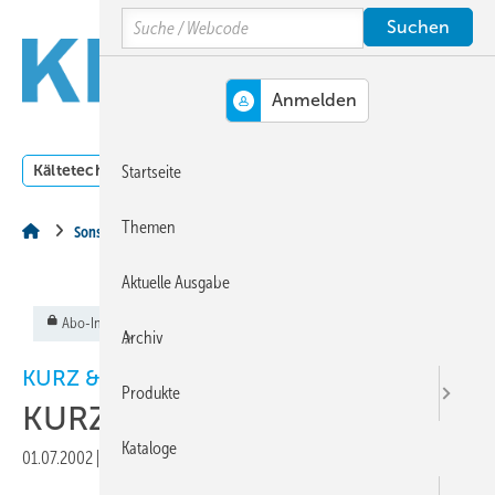
Springe
Springe
Springe
Search
auf
auf
auf
Hauptinhalt
Hauptmenü
SiteSearch
MENÜ
Kältetechnik
Klimatechnik
Lüftungstechnik
Dossi
Startseite
Themen
Sonstiges Thema
Aktuelle Ausgabe
Abo-Inhalt
Archiv
KURZ & AKTUELL
Produkte
KURZ & AKTUELL
Kataloge
01.07.2002
|
Veröffentlicht in
Ausgabe 07-2002