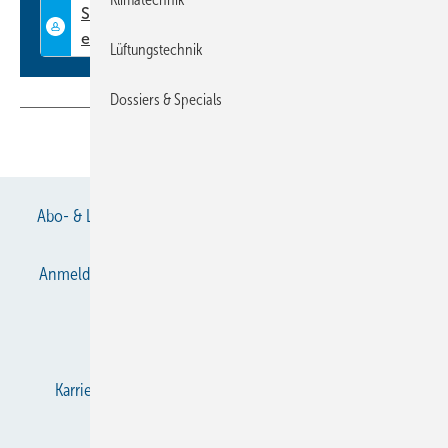
Lüftungstechnik
Dossiers & Specials
Teilen
Link kopieren
Abo- & Leserservice
AGB
Alle Inhalte chronologisch
Anmelden
Anmeldung & Registrierung
Datenschutz
E-Paper
Gentner Verlag
Impressum
Karriere bei Gentner
KältenKlub
KK abonnieren