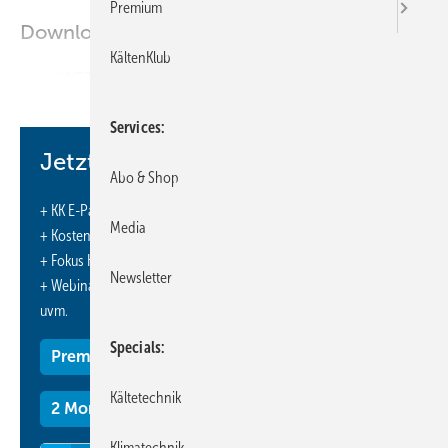
Premium
Downloads:
KältenKlub
KURZ & AKTUELL
Services
Jetzt weiterlesen und profitieren.
Abo & Shop
+ KK E-Paper-Ausgabe – jeden Monat neu
Media
+ Kostenfreien Zugang zu unserem Online-Archiv
+ Fokus KK: Sonderhefte (PDF)
Newsletter
+ Webinare und Veranstaltungen mit Rabatten
uvm.
Specials
Premium Mitgliedschaft
Kältetechnik
2 Monate kostenlos testen
Klimatechnik