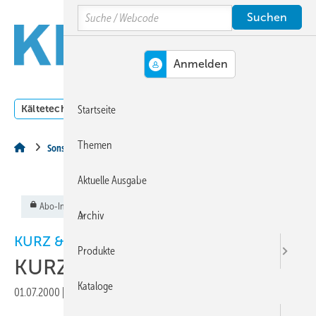
Springe
Springe
Springe
Search
auf
auf
auf
Hauptinhalt
Hauptmenü
SiteSearch
MENÜ
Kältetechnik
Klimatechnik
Lüftungstechnik
Dossi
Startseite
Themen
Sonstiges Thema
Aktuelle Ausgabe
Abo-Inhalt
Archiv
KURZ & AKTUELL
Produkte
KURZ & AKTUELL
Kataloge
01.07.2000
|
Veröffentlicht in
Ausgabe 07-2000