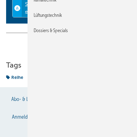
Lüftungstechnik
Dossiers & Specials
Teilen
Link kopieren
Tags
Reihe
Abo- & Leserservice
AGB
Alle Inhalte chronologisch
Anmelden
Anmeldung & Registrierung
Datenschutz
E-Paper
Gentner Verlag
Impressum