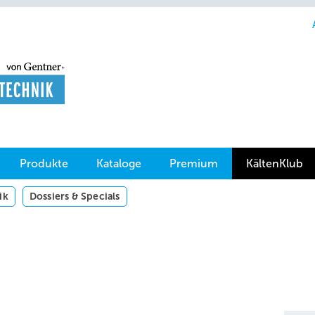
Produkte
Kataloge
Premium
KältenKlub
ik
Dossiers & Specials