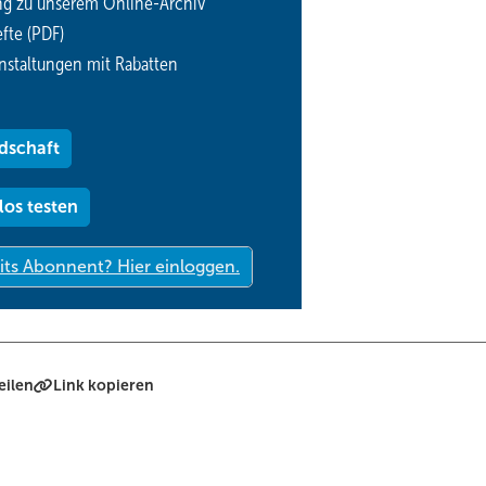
ng zu unserem Online-Archiv
fte (PDF)
nstaltungen mit Rabatten
dschaft
los testen
eilen
Link kopieren