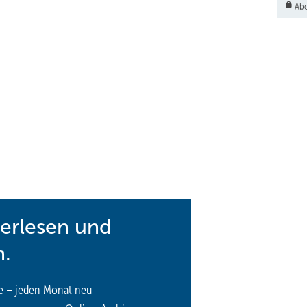
Abo
terlesen und
n.
e – jeden Monat neu