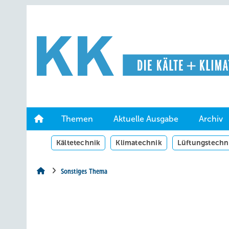
Springe
Springe
Springe
auf
auf
auf
Hauptinhalt
Hauptmenü
SiteSearch
Themen
Aktuelle Ausgabe
Archiv
Kältetechnik
Klimatechnik
Lüftungstechn
Sonstiges Thema