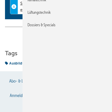
Lüftungstechnik
Dossiers & Specials
Teilen
Link kopieren
Tags
Ausbildungsnachweis
Beispiel
Abo- & Leserservice
AGB
Alle Inhalte chronologisch
Anmelden
Anmeldung & Registrierung
Datenschutz
E-Paper
Gentner Verlag
Impressum