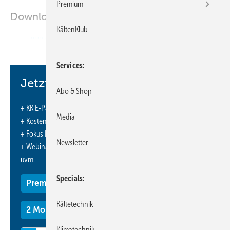
Premium
Downloads:
KältenKlub
KURZ & AKTUELL
Services
Jetzt weiterlesen und profitieren.
Abo & Shop
+ KK E-Paper-Ausgabe – jeden Monat neu
Media
+ Kostenfreien Zugang zu unserem Online-Archiv
+ Fokus KK: Sonderhefte (PDF)
Newsletter
+ Webinare und Veranstaltungen mit Rabatten
uvm.
Specials
Premium Mitgliedschaft
Kältetechnik
2 Monate kostenlos testen
Klimatechnik