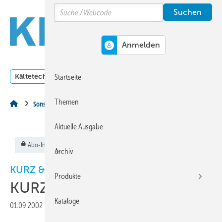
Springe
Springe
Springe
Search
auf
auf
auf
Hauptinhalt
Hauptmenü
SiteSearch
MENÜ
Kältetechnik
Klimatechnik
Lüftungstechnik
Dossi
Startseite
Themen
Sonstiges Thema
Aktuelle Ausgabe
Abo-Inhalt
Archiv
KURZ & AKTUELL
Produkte
KURZ & AKTUELL
Kataloge
01.09.2002
|
Veröffentlicht in
Ausgabe 09-2002