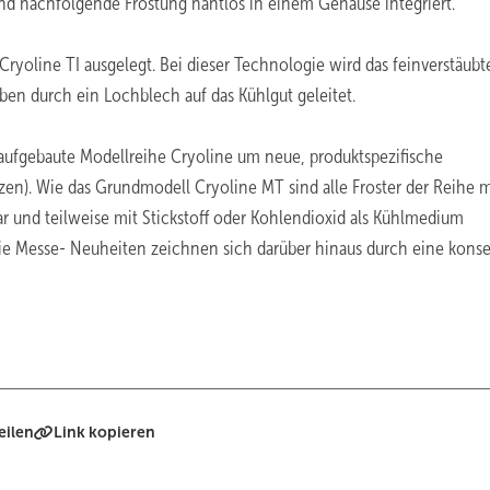
d nachfolgende Frostung nahtlos in einem Gehäuse integriert.
Cryoline TI ausgelegt. Bei dieser Technologie wird das feinverstäubt
en durch ein Lochblech auf das Kühlgut geleitet.
 aufgebaute Modellreihe Cryoline um neue, produktspezifische
en). Wie das Grundmodell Cryoline MT sind alle Froster der Reihe 
r und teilweise mit Stickstoff oder Kohlendioxid als Kühlmedium
ie Messe- Neuheiten zeichnen sich darüber hinaus durch eine kons
eilen
Link kopieren