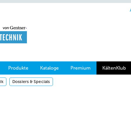
Produkte
Kataloge
Premium
KältenKlub
ik
Dossiers & Specials