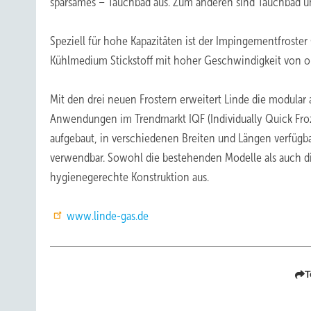
sparsames – Tauchbad aus. Zum anderen sind Tauchbad un
Speziell für hohe Kapazitäten ist der Impingementfroster 
Kühlmedium Stickstoff mit hoher Geschwindigkeit von ob
Mit den drei neuen Frostern erweitert Linde die modular
Anwendungen im Trendmarkt IQF (Individually Quick Froz
aufgebaut, in verschiedenen Breiten und Längen verfügba
verwendbar. Sowohl die bestehenden Modelle als auch d
hygienegerechte Konstruktion aus.
www.linde-gas.de
T