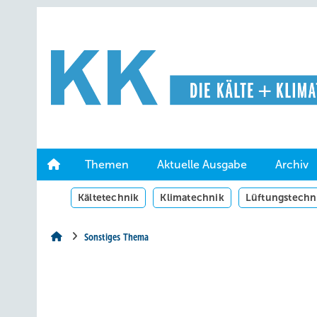
Springe
Springe
Springe
auf
auf
auf
Hauptinhalt
Hauptmenü
SiteSearch
Themen
Aktuelle Ausgabe
Archiv
Kältetechnik
Klimatechnik
Lüftungstechn
Sonstiges Thema