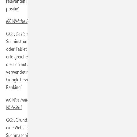
relevanten Inhalten beeinflusst man das Ranking bei Suchmaschinen
positiv.“
KK: Welche Rolle spielt dabei die verwendete Web-Technik?
GG: „Das Smartphone hat in Deutschland als wichtigstes
Suchinstrument den PC abgelöst. Eine Webseite, die auf Smartphone
oder Tablet nicht richtig funktioniert, ist quasi wertlos. Eine
erfolgreiche Website muss heute zwingend Web-Technik verwenden,
die sich auf allen mobilen Geräten optimal nutzen lässt. Am besten
verwendet man ein marktübliches reponsives CMS-System. Auch
Google bevorzugt seit längerem solche optimierten Seiten beim Such-
Ranking.“
KK: Was halten Sie von regelmäßigen Blog-Artikeln und News auf der
Website?
GG: „Grundsätzlich sind neue Inhalte, z.B. in Form eines Blogs, für
eine Website immer positiv. Dies verbessert das Ranking für
Suchmaschinen. Erfahrungsgemäß scheitern die meisten im Alltag