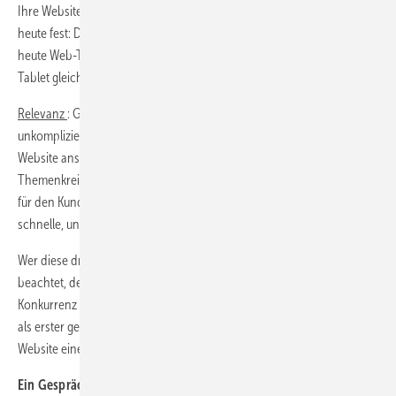
Ihre Website nach neuestem Stand programmieren lassen und stellen
heute fest: Diese ist nicht für mobile Anwendungen geeignet. Nur wer
heute Web-Technik verwendet, die auf PC und auf Smartphone und
Tablet gleichermaßen gut funktioniert, kann beim Kunden punkten.
Relevanz
: Grundsätzlich gilt, je einfacher, schneller und
unkomplizierter ein Kunde zum Ziel kommt, desto besser. Ist Ihre
Website ansprechend gestaltet, interessant, deckt sie die wichtigsten
Themenkreise für einen potenziellen Kunden ab und ist damit relevant
für den Kunden. Kurz: findet er wonach er sucht und hat er eine
schnelle, unkomplizierte Möglichkeit mit Ihnen Kontakt aufzunehmen?
Wer diese drei wichtigsten Grundregeln bei seinem Webauftritt
beachtet, der hat eine sehr gute Grundlage, sich gegenüber der
Konkurrenz besser zu positionieren und (nicht nur) in seiner Region
als erster gefunden zu werden und aus einem Besucher seiner
Website einen Kunden zu machen.
Ein Gespräch mit dem Diplom Mediendesigner und Web-Experten