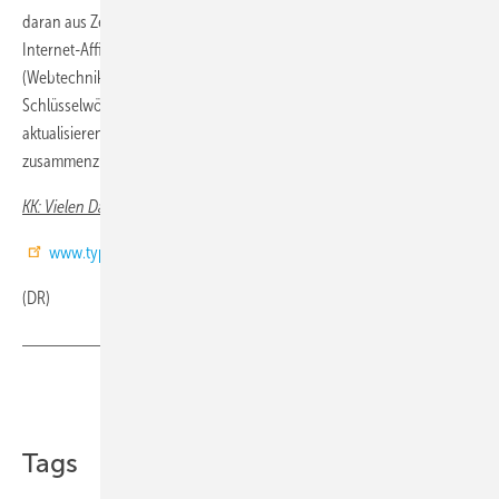
daran aus Zeitmangel. Die bessere Strategie, wenn Sie keine große
Internet-Affinität haben: Die Website von einem Profi technisch
(Webtechnik / Suchmaschinenoptimierung) und inhaltlich (Relevanz /
Schlüsselwörter) optimal aufsetzen zu lassen und gelegentlich zu
aktualisieren, ist besser, als ohne jede Optimierung selbst
zusammenzubasteln.
KK: Vielen Dank für das Gespräch.
www.typourban.de
(DR)
Teilen
Link kopieren
Tags