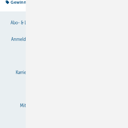
Gewinn
Webseite
Abo- & Leserservice
AGB
Alle Inhalte chronologisch
Anmelden
Anmeldung & Registrierung
Datenschutz
E-Paper
Gentner Verlag
Impressum
Karriere bei Gentner
KältenKlub
KK abonnieren
Team
Mediaservice
Mitgliedschaften und Engagement
Newsletter
RSS-Feed
Privacy Manager