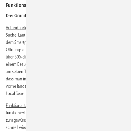
Funktionalität und Relevanz.
Drei Grundregeln:
Auffindbarkeit
: Der erste Schritt eines potenziellen Kunden ist die
Suche. Laut einer Studie von Google* suchen über 80 Prozent auf
dem Smartphone, Tablet oder dem PC lokal nach der Adresse und
Öffnungszeiten zu bestimmten Geschäften. Die Studie stellt fest, dass
über 50% dieser Suchanfragen innerhalb von 24 Stunden direkt zu
einem Besuch vor Ort führen. Über 18% sogar zu einem lokalen Kauf
am selben Tag. Eine Website sollte also so angelegt und optimiert sein,
dass man in seiner Region in der Rangreihe der Suchergebnisse weit
vorne landen wird. *(Quelle: Google 2015: Understanding Consumers’
Local Search Behavior).
Funktionalität
: Ist die Navigation auf der Website umständlich,
funktioniert mobil nicht richtig und der Besucher kommt nicht schnell
zum gewünschten Ergebnis, dann ist der Besucher (Kunde) ganz
schnell wieder weg. Viele Unternehmen haben vor ein paar Jahren