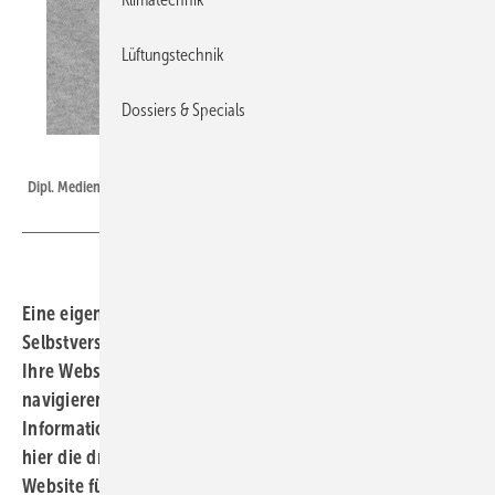
Lüftungstechnik
Dossiers & Specials
TypoDesign Urban
Dipl. Mediendesigner Giuliano Grandis
Eine eigene Firmen-Webseite ist heute eine
Selbstverständlichkeit. Aber findet ein potenzieller Kunde
Ihre Webseite auch? Kann er schnell und unkompliziert
navigieren und findet die für IHN wichtigsten
Informationen und Kontaktmöglichkeiten? Wir haben
hier die drei wichtigsten Faktoren für eine erfolgreiche
Website für Sie zusammengestellt. Auffindbarkeit,