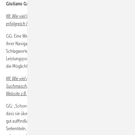
Giuliano Grandis
KK: Wie viel Website ist für einen Anlagenbauer notwendig, um
erfolgreich Kunden anzusprechen?
GG: Eine Website sollte über Bilder ansprechend gestaltet sein, klar in
ihrer Navigation und Funktionalität sein. Knapp formuliert, auch über
Schlagworte, mit prägnanten und relevanten Informationen über das
Leistungsportfolio und Referenzen. Wichtig: Dem Besucher jederzeit
die Möglichkeit geben Kontakt aufzunehmen.
KK: Wie viel Aufwand muss man in die sogenannte
Suchmaschinenoptimierung stecken, also die Auffindbarkeit einer
Website z.B. über Google?
GG: „Schon die Grundanlage einer Website sollte berücksichtigen,
dass sie über Suchmaschinen auch bei lokaler oder regionaler Suche
gut auffindbar ist. Zusammen mit logischer Beschriftung bei Bildern,
Seitentiteln, Überschriften, Meta-Descriptions, Meta-Keywords und