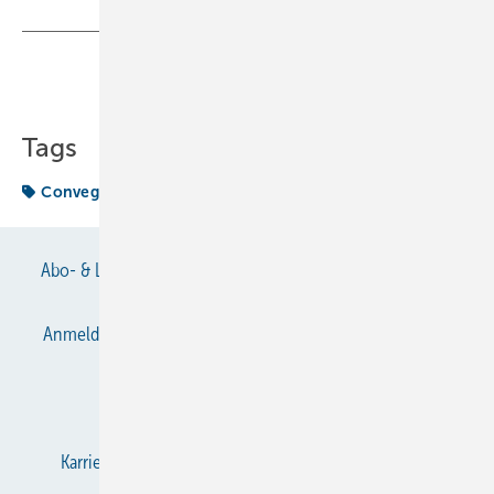
Teilen
Link kopieren
Tags
Convegno
Mostra
Abo- & Leserservice
AGB
Alle Inhalte chronologisch
Anmelden
Anmeldung & Registrierung
Datenschutz
E-Paper
Gentner Verlag
Impressum
Karriere bei Gentner
KältenKlub
KK abonnieren