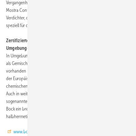
Vergangenheit jedoch selten errichtet. Bock präsentiert auf der
Mostra Convegno nun erstmals Varianten seiner halbhermetischen
Verdichter, die diese Sicherheitsmaßnahmen berücksichtigen und
speziell für den Einsatz mit diesen Kältemitteln modifiziert sind.
Zertifizierte Sicherheit Bock Verdichter für explosionsgefährdete
Umgebungen
In Umgebungsbereichen, in denen eine explosionsfähige Atmosphäre
als Gemisch aus Luft und brennbaren Gasen, Dämpfen oder Nebeln
vorhanden ist, gelten spezielle Vorschriften, wie die ATEX-Direktiven
der Europäischen Union. Solche Atmosphären treten nicht nur in der
chemischen Industrie, dem Bergbau oder der Mineralölindustrie auf.
Auch in weiten Teilen der verarbeitenden Industrie finden sich
sogenannte ATEX-Zonen. Als einziger europäischer Hersteller bietet
Bock ein breites Programm an speziellen ATEX-Varianten seiner
halbhermetischen Verdichterbaureihe HG.
www.bock.de