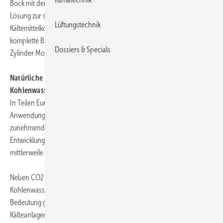
Bock mit dem EFC-System die nach wie vor führende Plug & Play-
Lösung zur stufenlosen Leistungsregulierung von
Lüftungstechnik
Kältemittelkompressoren. Eine Lösung, die Bock mittlerweile für seine
komplette Baureihe halbhermetischer HG-Verdichter vom 2- bis 8-
Dossiers & Specials
Zylinder Modell anbietet.
Natürliche Kältemittel auf dem Vormarsch CO2 und
Kohlenwasserstoffe
In Teilen Europas sind natürliche Kältemittel in vielen
Anwendungsbereichen bereits Standard, weltweit stoßen sie auf
zunehmendes Interesse. Gerade CO2-Anlagen haben eine rapide
Entwicklung hinter sich. So sind subkritische CO2-Anlagen
mittlerweile Stand der Technik.
Neben CO2 haben in letzter Zeit auch nichthalogenierte
Kohlenwasserstoffe wie Butan (R600/R600a) oder Propan (R290) an
Bedeutung gewonnen. Auf Grund ihrer Brennbarkeit wurden größere
Kälteanlagen wegen der erforderlichen Sicherheitsmaßnahmen in der