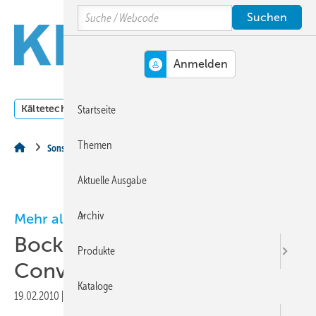
Springe
Springe
Springe
Search
auf
auf
auf
Hauptinhalt
Hauptmenü
SiteSearch
MENÜ
Kältetechnik
Klimatechnik
Lüftungstechnik
Dossi
Startseite
Themen
Sonstiges Thema
Aktuelle Ausgabe
Archiv
Mehr als Verdichter
Bock auf der Mostra
Produkte
Convegno 2010 in Mailand
Kataloge
19.02.2010
|
Druckvorschau