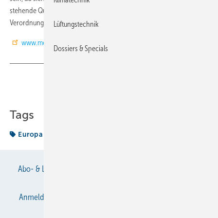
stehende Quote von CO2-Equivalenten aufgrund der EU F-Gase-
Verordnung verringern wird. (DR)
Lüftungstechnik
www.mexichem.com
Dossiers & Specials
Teilen
Link kopieren
Tags
Europa
Abo- & Leserservice
AGB
Alle Inhalte chronologisch
Anmelden
Anmeldung & Registrierung
Datenschutz