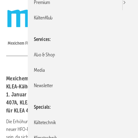
Premium
KältenKlub
Mexichem
Services
Mexichem Fluor kündigt Preiserhöhungen
Abo & Shop
Media
Mexichem Fluor kündigt für die gesamte Palette der
Newsletter
KLEA-Kältemittel Preiserhöhungen in Europa an. Ab dem
1. Januar 2016 steigen die Preise für KLEA 134a, KLEA
407A, KLEA 407C und KLEA 410A um 10 Prozent sowie
Specials
für KLEA 404A und KLEA 507 um 15 Prozent.
Die Erhöhung ermöglicht weitere Investitionen in die Entwicklung
Kältetechnik
neuer HFO-Produkte. Die Verfügbarkeit von HFKW wird 2016 geringer
sein, da sich die für die Vermarktung von HFKW zur Verfügung
Klimatechnik