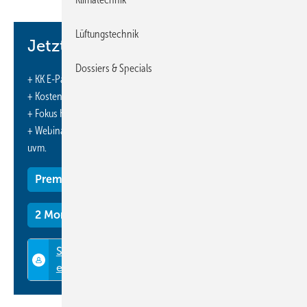
Lüftungstechnik
Jetzt weiterlesen und profitieren.
Dossiers & Specials
+ KK E-Paper-Ausgabe – jeden Monat neu
+ Kostenfreien Zugang zu unserem Online-Archiv
+ Fokus KK: Sonderhefte (PDF)
+ Webinare und Veranstaltungen mit Rabatten
uvm.
Premium Mitgliedschaft
2 Monate kostenlos testen