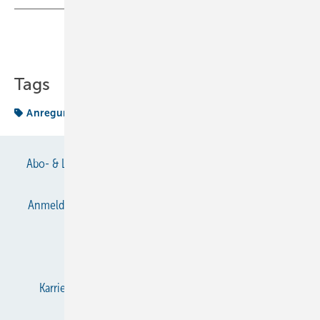
Teilen
Link kopieren
Tags
Anregung
Kälteanlagenbau
Abo- & Leserservice
AGB
Alle Inhalte chronologisch
Anmelden
Anmeldung & Registrierung
Datenschutz
E-Paper
Gentner Verlag
Impressum
Karriere bei Gentner
KältenKlub
KK abonnieren