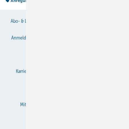
Anregung
Kälteanlagenbau
Abo- & Leserservice
AGB
Alle Inhalte chronologisch
Anmelden
Anmeldung & Registrierung
Datenschutz
E-Paper
Gentner Verlag
Impressum
Karriere bei Gentner
KältenKlub
KK abonnieren
Team
Mediaservice
Mitgliedschaften und Engagement
Newsletter
RSS-Feed
Privacy Manager