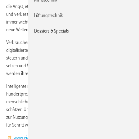
die Angst, etwas zu verpassen. Virtuelle Realität (virtual reality – VR)
und verbesserte Realität (augmented reality – AR) spielen daher eine
Lüftungstechnik
immer wichtigere Rolle, da sie es Verbrauchern ermöglichen, in immer
neue Welten einzutauchen.
Dossiers & Specials
Verbraucher wollen Veränderung und in einer zunehmend
digitalisierten Welt können Marken Veränderungen oft schneller
steuern und herbeiführen als Regierungen. Unternehmen, die Zeichen
setzen und Wandel herbeiführen, insbesondere in ethischen Fragen,
werden ihren Umsatz ansteigen sehen.
Intelligente menschliche Computer sind ein weiterer Trend. Bis deren
hundertprozentige Sicherheit gewährt werden kann, bleibt die
menschliche Komponente jedoch unersetzlich und Verbraucher
schätzen Unternehmen, die dies erkannt haben und den Übergang
zur Nutzung intelligenter Computer nicht überstürzen, sondern Schritt
für Schritt vorantreiben.
www.ejarn.com