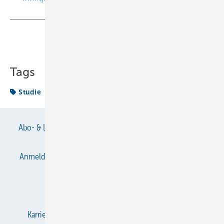
Teilen
Link kopieren
Tags
Studie
Abo- & Leserservice
AGB
Alle Inhalte chronologisch
Anmelden
Anmeldung & Registrierung
Datenschutz
E-Paper
Gentner Verlag
Impressum
Karriere bei Gentner
KältenKlub
KK abonnieren