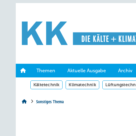
Springe
Springe
Springe
auf
auf
auf
Hauptinhalt
Hauptmenü
SiteSearch
Themen
Aktuelle Ausgabe
Archiv
Kältetechnik
Klimatechnik
Lüftungstechn
Sonstiges Thema