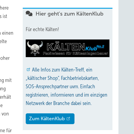
chere
Hier geht's zum KältenKlub
 ist
Für echte Kälten!
h einen
elte
hoher
Alle
Infos zum Kälten-Treff, ein
„kältischer Shop“, Fachbetriebskarten,
ng mit
SOS-Ansprechpartner uvm. Einfach
ung
registrieren, informieren und im einzigen
erhält
Netzwerk der Branche dabei sein.
ie
g von
Zum KältenKlub
me für