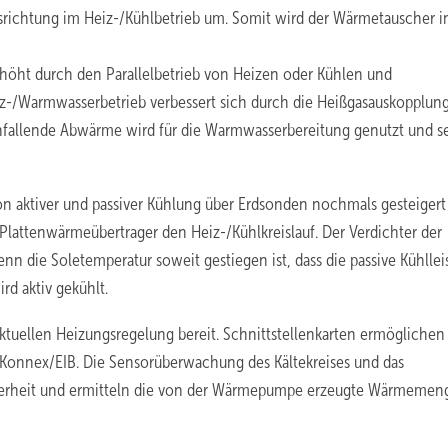
srichtung im Heiz-/Kühlbetrieb um. Somit wird der Wärmetauscher in
rhöht durch den Parallelbetrieb von Heizen oder Kühlen und
-/Warmwasserbetrieb verbessert sich durch die Heißgasauskopplung
anfallende Abwärme wird für die Warmwasserbereitung genutzt und s
on aktiver und passiver Kühlung über Erdsonden nochmals gesteigert
 Plattenwärmeübertrager den Heiz-/Kühlkreislauf. Der Verdichter der
enn die Soletemperatur soweit gestiegen ist, dass die passive Kühlle
rd aktiv gekühlt.
tuellen Heizungsregelung bereit. Schnittstellenkarten ermöglichen
Konnex/EIB. Die Sensorüberwachung des Kältekreises und das
cherheit und ermitteln die von der Wärmepumpe erzeugte Wärmemeng