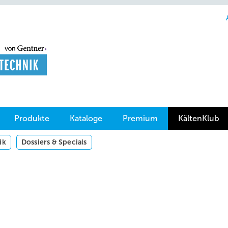
Produkte
Kataloge
Premium
KältenKlub
ik
Dossiers & Specials