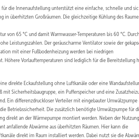
ür die Innenaufstellung unterstützt eine einfache, schnelle und si
ng in überhitzten Großräumen. Die gleichzeitige Kühlung des Raumes
tur von 65 °C und damit Warmwasser-Temperaturen bis 60 °C. Durc
ohe Leistungszahlen. Der geräuscharme Ventilator sowie der gekaps
nation mit einer Fußbodenheizung werden bei niedrigen
t. Höhere Vorlauftemperaturen sind lediglich für die Bereitstellung 
eine direkte Eckaufstellung ohne Luftkanäle oder eine Wandaufstellu
äß mit Sicherheitsbaugruppe, ein Pufferspeicher und eine Zusatzheiz
nd. Ein differenzdruckloser Verteiler mit eingebauter Umwälzpumpe 
ie Betriebssicherheit. Die zusätzlich benötigte Umwälzpumpe für d
ung direkt an der Wärmepumpe montiert werden. Neben der Nutzun
tant anfallende Abwärme aus überhitzten Räumen. Hier kann die
näle direkt im Raum installiert werden. Dabei nutzt sie die Abwär