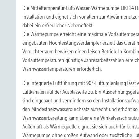
Die Mitteltemperatur-Luft/Wasser-Wärmepumpe LIKI 14TE f
Installation und eignet sich vor allem zur Abwärmenutzu
dabei ein erfreulicher Nebeneffekt.
Die Wärmepumpe erreicht eine maximale Vorlauftempera
eingebauten Hochleistungsverdampfer erzielt das Gerät h
Verdichterraum bewirken einen leisen Betrieb. In Kombi
Vorlauftemperaturen günstige Jahresarbeitszahlen erreich
Warmwassertemperaturen erforderlich.
Die integrierte Luftführung mit 90°-Luftumlenkung lässt 
Luftkanälen auf der Ausblasseite zu. Ein Ausdehnungsgef
sind eingebaut und vermindern so den Installationsaufwa
den Mindestheizwasserdurchsatz aufrecht und erhöht so d
Warmwasserbereitung kann über eine Winkelverschraub
Außenluft als Wärmequelle eignet sie sich auch für kons
Wärmepumpe ohne großen Aufwand oder zusätzliche Luftka