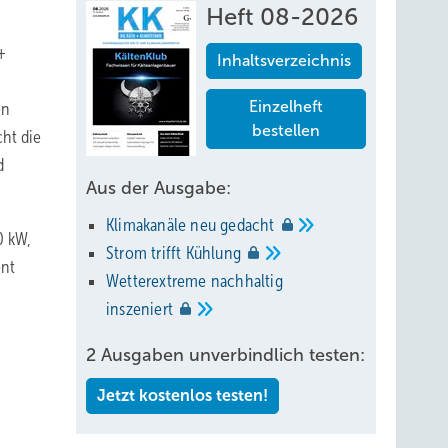
Heft 08-2026
+
Inhaltsverzeichnis
Einzelheft
en
bestellen
cht die
d
Aus der Ausgabe:
Klimakanäle neu
gedacht
0 kW,
Strom trifft
Kühlung
ent
Wetterextreme nachhaltig
inszeniert
2 Ausgaben unverbindlich testen:
Jetzt kostenlos testen!