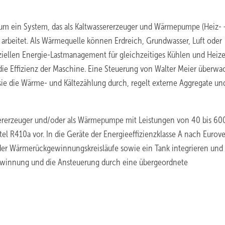
ch um ein System, das als Kaltwassererzeuger und Wärmepumpe (Heiz- 
arbeitet. Als Wärmequelle können Erdreich, Grundwasser, Luft oder
ellen Energie-Lastmanagement für gleichzeitiges Kühlen und Heiz
die Effizienz der Maschine. Eine Steuerung von Walter Meier überwa
 sie die Wärme- und Kältezählung durch, regelt externe Aggregate un
sererzeuger und/oder als Wärmepumpe mit Leistungen von 40 bis 60
tel R410a vor. In die Geräte der Energieeffizienzklasse A nach Eurov
- oder Wärmerückgewinnungskreisläufe sowie ein Tank integrieren und
ewinnung und die Ansteuerung durch eine übergeordnete