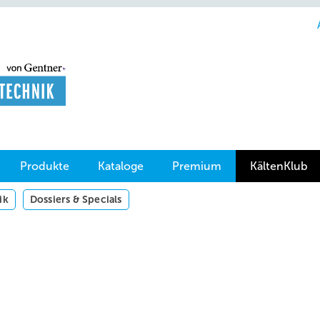
Produkte
Kataloge
Premium
KältenKlub
ik
Dossiers & Specials