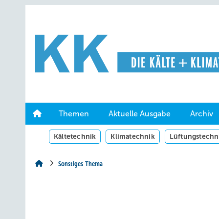
Springe
Springe
Springe
auf
auf
auf
Hauptinhalt
Hauptmenü
SiteSearch
Themen
Aktuelle Ausgabe
Archiv
Kältetechnik
Klimatechnik
Lüftungstechn
Sonstiges Thema